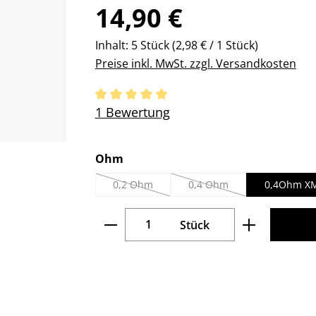
Regulärer Preis:
14,90 €
Inhalt:
5 Stück
(2,98 € / 1 Stück)
Preise inkl. MwSt. zzgl. Versandkosten
Durchschnittliche Bewertung von 5 v
1 Bewertung
auswählen
Ohm
0,2 Ohm
0,4 Ohm
0,4Ohm X
(Diese Option ist zurzeit nicht verfügbar.)
(Diese Option ist zurzeit nic
Produkt Anzahl: Gib den gew
Stück