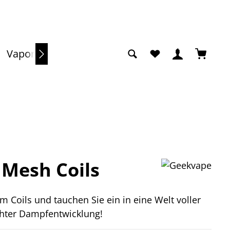
Du hast 0 Produkte a
Warenko
Vaporizer
Sale
 Mesh Coils
Coils und tauchen Sie ein in eine Welt voller
hter Dampfentwicklung!