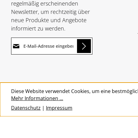
regelmäßig erscheinenden
Newsletter, um rechtzeitig über
neue Produkte und Angebote
informiert zu werden.
E-Mail-Adresse*
Loading...
Datenschutz
Die mit einem Stern (*)
Ich habe die
markierten Felder sind
Um weiterzugehen, geben Sie
Datenschutzbestimmungen
Pflichtfelder.
die oben abgebildeten Zeichen
zur Kenntnis genommen und
Diese Website verwendet Cookies, um eine bestmöglic
ein
*
die
AGB
gelesen und bin mit
Mehr Informationen ...
ihnen einverstanden.
*
Datenschutz
|
Impressum
© 2026 Wolkengarage - with
by
Zenit Design