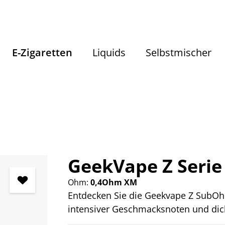
E-Zigaretten
Liquids
Selbstmischer
E-Zigaretten
Pods / Coils
GeekVape Z Serie
Ohm:
0,4Ohm XM
Entdecken Sie die Geekvape Z SubOhm 
intensiver Geschmacksnoten und dic