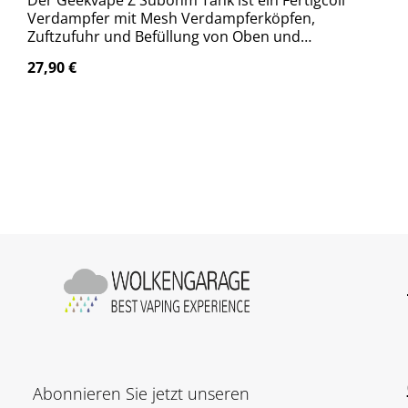
Der Geekvape Z Subohm Tank ist ein Fertigcoil
Verdampfer mit Mesh Verdampferköpfen,
Zuftzufuhr und Befüllung von Oben und
wechselbaren 810er Mundstück.
Regulärer Preis:
27,90 €
Abonnieren Sie jetzt unseren