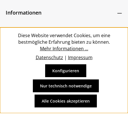
Pflichtfelder.
Um weiterzugehen, geben Sie die oben abgebildeten
Kenntnis genommen und die
AGB
gelesen und
Zeichen ein
*
Informationen
bin mit ihnen einverstanden.
*
Service
Diese Website verwendet Cookies, um eine
bestmögliche Erfahrung bieten zu können.
Mehr Informationen ...
Datenschutz
|
Impressum
Konfigurieren
Vertrag widerrufen
Alle Preise inkl. gesetzl. Mehrwertsteuer zzgl.
Versandkosten
Nur technisch notwendige
und ggf. Nachnahmegebühren, wenn nicht anders
angegeben.
Alle Cookies akzeptieren
© 2026 Wolkengarage - with
by
Zenit Design