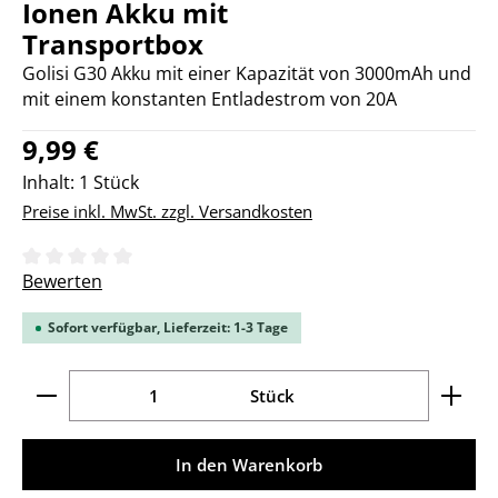
Ionen Akku mit
Transportbox
Golisi G30 Akku mit einer Kapazität von 3000mAh und
mit einem konstanten Entladestrom von 20A
Regulärer Preis:
9,99 €
Inhalt:
1 Stück
Preise inkl. MwSt. zzgl. Versandkosten
Durchschnittliche Bewertung von 0 von 5 Sternen
Bewerten
Sofort verfügbar, Lieferzeit: 1-3 Tage
Produkt Anzahl: Gib den gewünschten Wert ein ode
Stück
In den Warenkorb