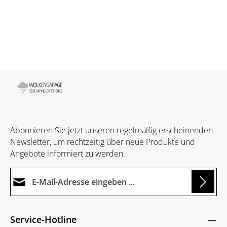
Abonnieren Sie jetzt unseren regelmäßig erscheinenden
Newsletter, um rechtzeitig über neue Produkte und
Angebote informiert zu werden.
E-Mail-Adresse*
ng...
Datenschutz
Die mit einem Stern (*) markierten Felder sind
Service-Hotline
Ich habe die
Datenschutzbestimmungen
zur