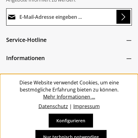
E-Mail-Adresse*
ng...
Datenschutz
Die mit einem Stern (*) markierten Felder sind
Service-Hotline
Ich habe die
Datenschutzbestimmungen
zur
Pflichtfelder.
Um weiterzugehen, geben Sie die oben abgebildeten
Kenntnis genommen und die
AGB
gelesen und
Zeichen ein
*
Informationen
bin mit ihnen einverstanden.
*
Service
Diese Website verwendet Cookies, um eine
bestmögliche Erfahrung bieten zu können.
Mehr Informationen ...
Datenschutz
|
Impressum
Konfigurieren
Vertrag widerrufen
Alle Preise inkl. gesetzl. Mehrwertsteuer zzgl.
Versandkosten
Nur technisch notwendige