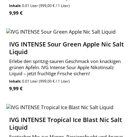
Wolkengarage!
Inhalt:
0.01 Liter
(999,00 € / 1 Liter)
Regulärer Preis:
9,99 €
IVG INTENSE Sour Green Apple Nic Salt
Liquid
Erlebe den spritzig-sauren Geschmack von knackigen
grünen Äpfeln. IVG Intense Sour Apple Nikotinsalz
Liquid – jetzt fruchtige Frische sichern!
Inhalt:
0.01 Liter
(999,00 € / 1 Liter)
Regulärer Preis:
9,99 €
IVG INTENSE Tropical Ice Blast Nic Salt
Liquid
Exotischer Mix aus Mango, Passionsfrucht und Ananas