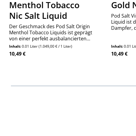
Menthol Tobacco
Gold N
Nic Salt Liquid
Pod Salt Vi
Liquid ist 
Der Geschmack des Pod Salt Origin
Dampfer, 
Menthol Tobacco Liquids ist geprägt
gleichzeiti
von einer perfekt ausbalancierten
Geschmack
Mischung aus kühlender
Inhalt:
0.01 Liter
(1.049,00 € / 1 Liter)
Inhalt:
0.01 Li
Mentholnote und der angenehmen
Regulärer Preis:
Regulärer P
10,49 €
10,49 €
Tiefe von Tabakaromen. Die
kühlende Wirkung des Menthol
sorgt für eine erfrischende Brise.