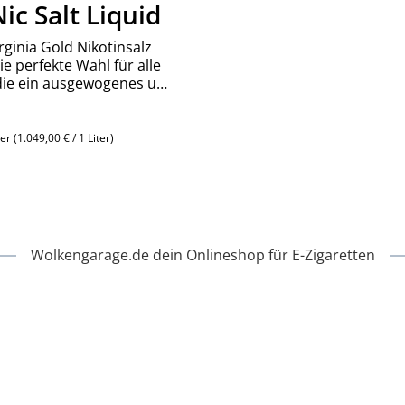
ic Salt Liquid
rginia Gold Nikotinsalz
die perfekte Wahl für alle
die ein ausgewogenes und
g elegantes
serlebnis suchen.
ter
(1.049,00 € / 1 Liter)
reis:
Wolkengarage.de dein Onlineshop für E-Zigaretten