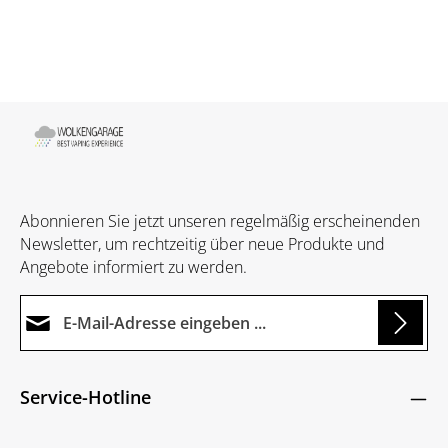
Abonnieren Sie jetzt unseren regelmäßig erscheinenden
Newsletter, um rechtzeitig über neue Produkte und
Angebote informiert zu werden.
E-Mail-Adresse*
Loading...
Datenschutz
Die mit einem Stern (*) markierten Felder sind
Service-Hotline
Ich habe die
Datenschutzbestimmungen
zur
Pflichtfelder.
Um weiterzugehen, geben Sie die oben abgebildeten
Kenntnis genommen und die
AGB
gelesen und