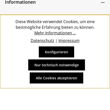
Zeichen ein
*
Informationen
bin mit ihnen einverstanden.
*
Service
Diese Website verwendet Cookies, um eine
bestmögliche Erfahrung bieten zu können.
Mehr Informationen ...
Datenschutz
|
Impressum
Konfigurieren
Vertrag widerrufen
Alle Preise inkl. gesetzl. Mehrwertsteuer zzgl.
Versandkosten
Nur technisch notwendige
und ggf. Nachnahmegebühren, wenn nicht anders
angegeben.
Alle Cookies akzeptieren
© 2026 Wolkengarage - with
by
Zenit Design