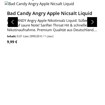
Bad Candy Angry Apple Nicsalt Liquid
BAD CANDY Angry Apple Nikotinsalz Liquid: Süßer Apfel
trifft auf saure Note! Sanfter Throat Hit & schnelle
Nikotinaufnahme. Premium Qualität aus Deutschland.
Jetzt entdecken!
Inhalt:
0.01 Liter
(999,00 € / 1 Liter)
Regulärer Preis:
9,99 €