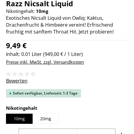
Razz Nicsalt Liquid
Nikotingehalt:
10mg
Exotisches Nicsalt Liquid von Owliq: Kaktus,
Drachenfrucht & Himbeere vereint! Erfrischend
fruchtig mit sanftem Throat Hit. Jetzt probieren!
Regulärer Preis:
9,49 €
Inhalt:
0.01 Liter
(949,00 € / 1 Liter)
Preise inkl. MwSt. zzgl. Versandkosten
Durchschnittliche Bewertung von 0 von 5 Sternen
Bewerten
Sofort verfügbar, Lieferzeit: 1-3 Tage
auswählen
Nikotingehalt
10mg
20mg
Produkt Anzahl: Gib den gewünschten Wert ein ode