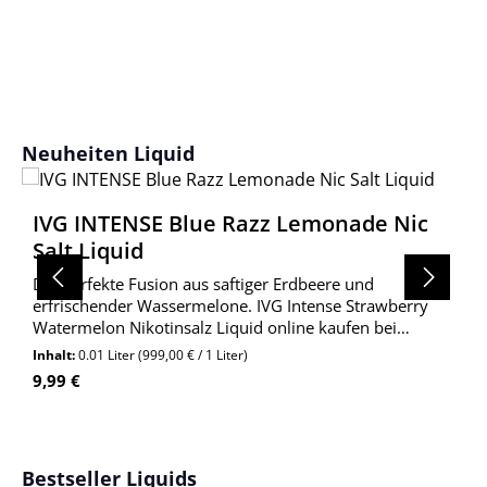
Produktgalerie überspringen
Neuheiten Liquid
IVG INTENSE Blue Razz Lemonade Nic
Salt Liquid
Die perfekte Fusion aus saftiger Erdbeere und
erfrischender Wassermelone. IVG Intense Strawberry
Watermelon Nikotinsalz Liquid online kaufen bei
Wolkengarage!
Inhalt:
0.01 Liter
(999,00 € / 1 Liter)
Regulärer Preis:
9,99 €
Produktgalerie überspringen
Bestseller Liquids