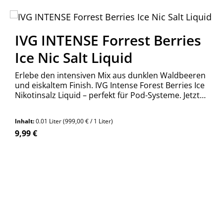
IVG INTENSE Forrest Berries
Ice Nic Salt Liquid
Erlebe den intensiven Mix aus dunklen Waldbeeren
und eiskaltem Finish. IVG Intense Forest Berries Ice
Nikotinsalz Liquid – perfekt für Pod-Systeme. Jetzt
bestellen!
Inhalt:
0.01 Liter
(999,00 € / 1 Liter)
Regulärer Preis:
9,99 €
n Wert ein oder benutze die Schaltfläch
Produkt Anzahl: Gib den gewünschte
Stück