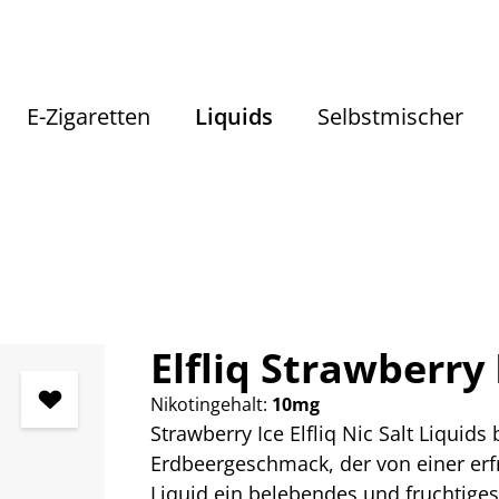
E-Zigaretten
Liquids
Selbstmischer
Liquids
Liquids nach Geschmack
Fruchtige Liquids
Elfliq Strawberry 
Nikotingehalt:
10mg
Strawberry Ice Elfliq Nic Salt Liquids
Erdbeergeschmack, der von einer erfr
Liquid ein belebendes und fruchtige