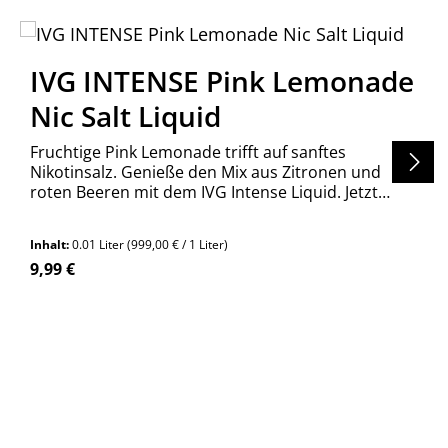
IVG INTENSE Pink Lemonade
Nic Salt Liquid
Fruchtige Pink Lemonade trifft auf sanftes
Nikotinsalz. Genieße den Mix aus Zitronen und
roten Beeren mit dem IVG Intense Liquid. Jetzt
entdecken!
Inhalt:
0.01 Liter
(999,00 € / 1 Liter)
Regulärer Preis:
9,99 €
en um die Anzahl zu erhöhen oder zu re
n Wert ein oder benutze die Schaltfläch
Produkt Anzahl: Gib den gewünschte
Stück