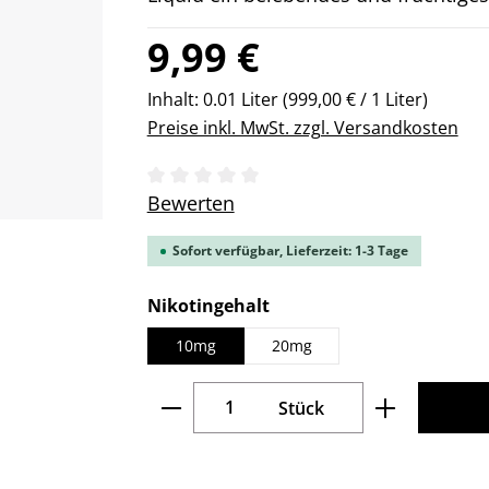
Regulärer Preis:
9,99 €
Inhalt:
0.01 Liter
(999,00 € / 1 Liter)
Preise inkl. MwSt. zzgl. Versandkosten
Durchschnittliche Bewertung von 0 v
Bewerten
Sofort verfügbar, Lieferzeit: 1-3 Tage
auswählen
Nikotingehalt
10mg
20mg
Produkt Anzahl: Gib den gew
Stück