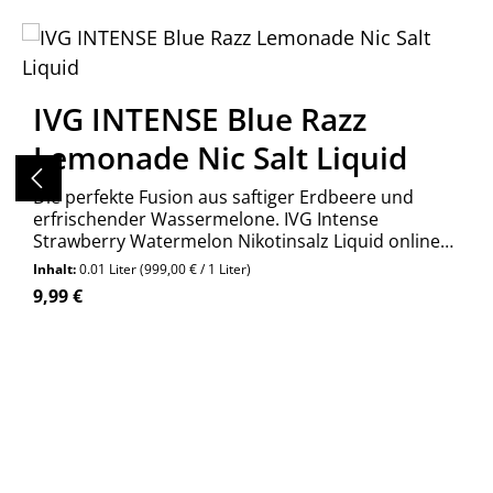
Produktgalerie überspringen
IVG INTENSE Blue Razz
Lemonade Nic Salt Liquid
Die perfekte Fusion aus saftiger Erdbeere und
erfrischender Wassermelone. IVG Intense
Strawberry Watermelon Nikotinsalz Liquid online
kaufen bei Wolkengarage!
Inhalt:
0.01 Liter
(999,00 € / 1 Liter)
Regulärer Preis:
9,99 €
Produkt Anzahl: Gib den gewünschte
Stück