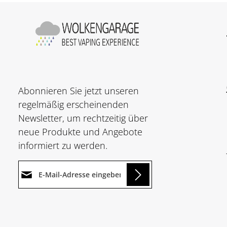
Abonnieren Sie jetzt unseren
regelmäßig erscheinenden
Newsletter, um rechtzeitig über
neue Produkte und Angebote
informiert zu werden.
E-Mail-Adresse*
Loading...
Datenschutz
Die mit einem Stern (*)
Ich habe die
markierten Felder sind