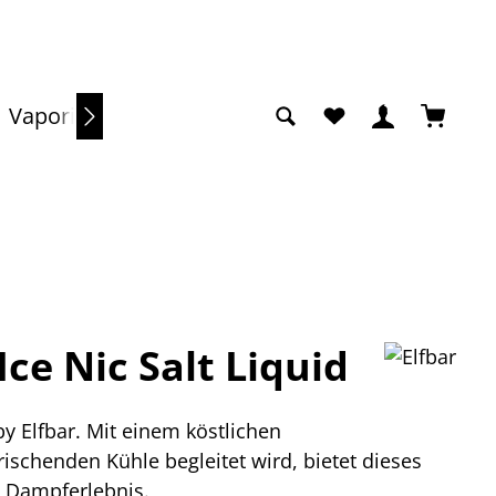
Du hast 0 Produkte a
Warenko
Vaporizer
Sale
Ice Nic Salt Liquid
 by Elfbar. Mit einem köstlichen
ischenden Kühle begleitet wird, bietet dieses
s Dampferlebnis.