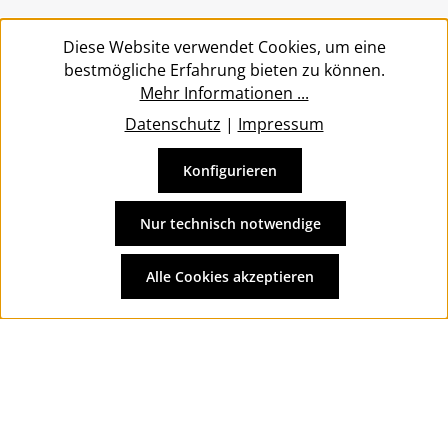
Service
Diese Website verwendet Cookies, um eine
bestmögliche Erfahrung bieten zu können.
Mehr Informationen ...
Datenschutz
|
Impressum
Konfigurieren
Vertrag widerrufen
Alle Preise inkl. gesetzl. Mehrwertsteuer zzgl.
Versandkosten
Nur technisch notwendige
und ggf. Nachnahmegebühren, wenn nicht anders
angegeben.
Alle Cookies akzeptieren
© 2026 Wolkengarage - with
by
Zenit Design