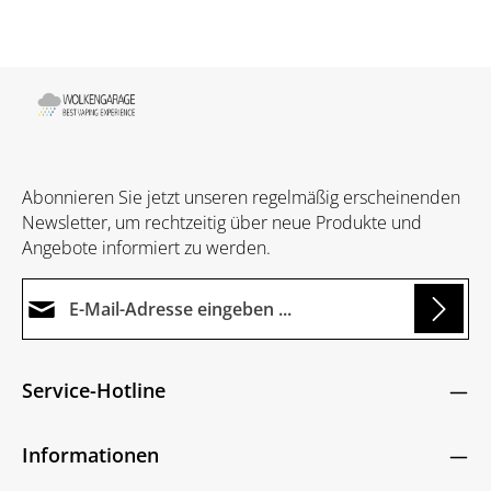
Abonnieren Sie jetzt unseren regelmäßig erscheinenden
Newsletter, um rechtzeitig über neue Produkte und
Angebote informiert zu werden.
E-Mail-Adresse*
Loading...
Datenschutz
Die mit einem Stern (*) markierten Felder sind
Service-Hotline
Ich habe die
Datenschutzbestimmungen
zur
Pflichtfelder.
Um weiterzugehen, geben Sie die oben abgebildeten
Kenntnis genommen und die
AGB
gelesen und
Zeichen ein
*
Informationen
bin mit ihnen einverstanden.
*