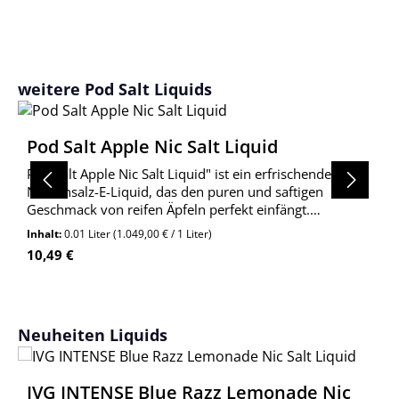
Produktgalerie überspringen
weitere Pod Salt Liquids
Pod Salt Apple Nic Salt Liquid
Pod Salt Apple Nic Salt Liquid" ist ein erfrischendes
Nikotinsalz-E-Liquid, das den puren und saftigen
Geschmack von reifen Äpfeln perfekt einfängt.
Entwickelt für die Verwendung in Pod-Systemen, bietet
Inhalt:
0.01 Liter
(1.049,00 € / 1 Liter)
dieses Liquid ein intensives Dampferlebnis.
Regulärer Preis:
10,49 €
Produktgalerie überspringen
Neuheiten Liquids
IVG INTENSE Blue Razz Lemonade Nic