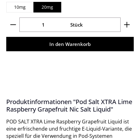
10mg
20mg
Produkt Anzahl: Gib den gewünschten Wert ein ode
Stück
In den Warenkorb
Produktinformationen "Pod Salt XTRA Lime
Raspberry Grapefruit Nic Salt Liquid"
POD SALT XTRA Lime Raspberry Grapefruit Liquid ist
eine erfrischende und fruchtige E-Liquid-Variante, die
speziell für die Verwendung in Pod-Systemen