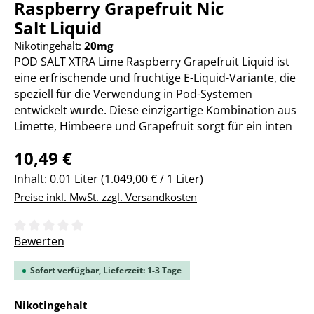
Raspberry Grapefruit Nic
Salt Liquid
Nikotingehalt:
20mg
POD SALT XTRA Lime Raspberry Grapefruit Liquid ist
eine erfrischende und fruchtige E-Liquid-Variante, die
speziell für die Verwendung in Pod-Systemen
entwickelt wurde. Diese einzigartige Kombination aus
Limette, Himbeere und Grapefruit sorgt für ein inten
Regulärer Preis:
10,49 €
Inhalt:
0.01 Liter
(1.049,00 € / 1 Liter)
Preise inkl. MwSt. zzgl. Versandkosten
Durchschnittliche Bewertung von 0 von 5 Sternen
Bewerten
Sofort verfügbar, Lieferzeit: 1-3 Tage
auswählen
Nikotingehalt