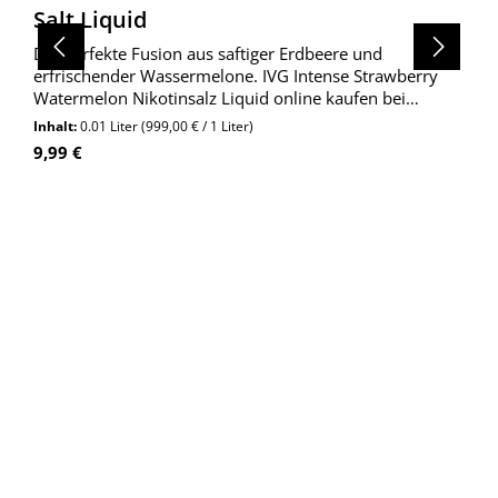
Salt Liquid
Die perfekte Fusion aus saftiger Erdbeere und
erfrischender Wassermelone. IVG Intense Strawberry
Watermelon Nikotinsalz Liquid online kaufen bei
Wolkengarage!
Inhalt:
0.01 Liter
(999,00 € / 1 Liter)
Regulärer Preis:
9,99 €