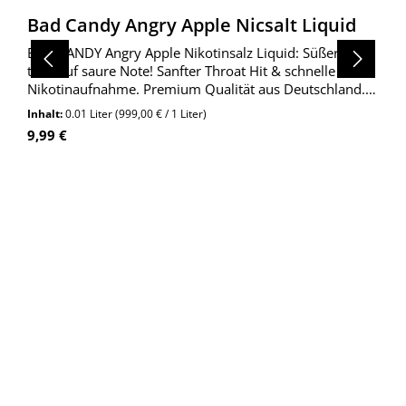
Bad Candy Angry Apple Nicsalt Liquid
BAD CANDY Angry Apple Nikotinsalz Liquid: Süßer Apfel
trifft auf saure Note! Sanfter Throat Hit & schnelle
Nikotinaufnahme. Premium Qualität aus Deutschland.
Jetzt entdecken!
Inhalt:
0.01 Liter
(999,00 € / 1 Liter)
Regulärer Preis:
9,99 €