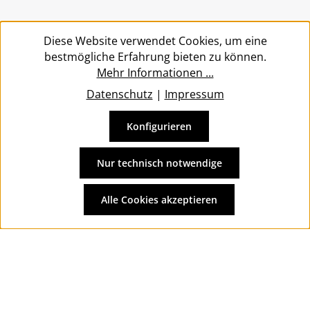
Service
Diese Website verwendet Cookies, um eine
bestmögliche Erfahrung bieten zu können.
Mehr Informationen ...
Datenschutz
|
Impressum
Konfigurieren
Vertrag widerrufen
Alle Preise inkl. gesetzl. Mehrwertsteuer zzgl.
Versandkosten
Nur technisch notwendige
und ggf. Nachnahmegebühren, wenn nicht anders
angegeben.
Alle Cookies akzeptieren
© 2026 Wolkengarage - with
by
Zenit Design