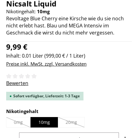
Nicsalt Liquid
Nikotingehalt:
10mg
Revoltage Blue Cherry eine Kirsche wie du sie noch
nicht erlebt hast. Blau und MEGA Intensiv im
Geschmack die wirst du nicht mehr vergessen.
Regulärer Preis:
9,99 €
Inhalt:
0.01 Liter
(999,00 € / 1 Liter)
Preise inkl. MwSt. zzgl. Versandkosten
Durchschnittliche Bewertung von 0 von 5 Sternen
Bewerten
Sofort verfügbar, Lieferzeit: 1-3 Tage
auswählen
Nikotingehalt
0mg
10mg
20mg
(Diese Option ist zurzeit nicht verfügbar.)
(Diese Option ist zurzeit nicht verfügbar
Produkt Anzahl: Gib den gewünschten Wert ein ode