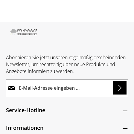
Abonnieren Sie jetzt unseren regelmäßig erscheinenden
Newsletter, um rechtzeitig über neue Produkte und
Angebote informiert zu werden.
E-Mail-Adresse*
g...
Datenschutz
Die mit einem Stern (*) markierten Felder sind
Service-Hotline
Ich habe die
Datenschutzbestimmungen
zur
Pflichtfelder.
Um weiterzugehen, geben Sie die oben abgebildeten
Kenntnis genommen und die
AGB
gelesen und
Zeichen ein
*
Informationen
bin mit ihnen einverstanden.
*