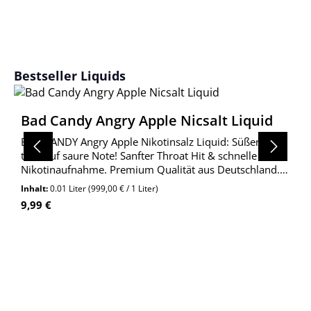
Produktgalerie überspringen
Bestseller Liquids
Bad Candy Angry Apple Nicsalt Liquid
BAD CANDY Angry Apple Nikotinsalz Liquid: Süßer Apfel
trifft auf saure Note! Sanfter Throat Hit & schnelle
Nikotinaufnahme. Premium Qualität aus Deutschland.
Jetzt entdecken!
Inhalt:
0.01 Liter
(999,00 € / 1 Liter)
Regulärer Preis:
9,99 €