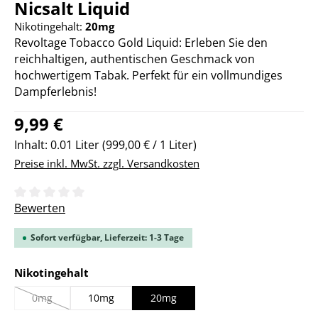
Nicsalt Liquid
Nikotingehalt:
20mg
Revoltage Tobacco Gold Liquid: Erleben Sie den
reichhaltigen, authentischen Geschmack von
hochwertigem Tabak. Perfekt für ein vollmundiges
Dampferlebnis!
Regulärer Preis:
9,99 €
Inhalt:
0.01 Liter
(999,00 € / 1 Liter)
Preise inkl. MwSt. zzgl. Versandkosten
Durchschnittliche Bewertung von 0 von 5 Sternen
Bewerten
Sofort verfügbar, Lieferzeit: 1-3 Tage
auswählen
Nikotingehalt
0mg
10mg
20mg
(Diese Option ist zurzeit nicht verfügbar.)