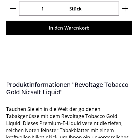
Produkt Anzahl: Gib den gewünschten Wert ein ode
Stück
In den Warenkorb
Produktinformationen "Revoltage Tobacco
Gold Nicsalt Liquid"
Tauchen Sie ein in die Welt der goldenen
Tabakgenüsse mit dem Revoltage Tobacco Gold
Liquid! Dieses Premium-E-Liquid vereint die tiefen,
reichen Noten feinster Tabakblätter mit einem
kraftvollen Nikotinkick, um Ihnen ein unvergessliches