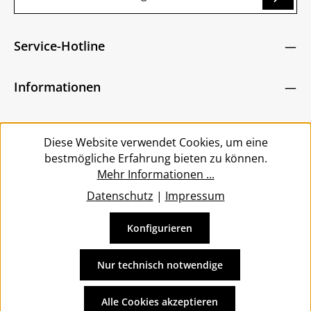
g...
Datenschutz
Die mit einem Stern (*) markierten Felder sind
Service-Hotline
Ich habe die
Datenschutzbestimmungen
zur
Pflichtfelder.
Um weiterzugehen, geben Sie die oben abgebildeten
Kenntnis genommen und die
AGB
gelesen und
Zeichen ein
*
Informationen
bin mit ihnen einverstanden.
*
Service
Diese Website verwendet Cookies, um eine
bestmögliche Erfahrung bieten zu können.
Mehr Informationen ...
Datenschutz
|
Impressum
Konfigurieren
Vertrag widerrufen
Alle Preise inkl. gesetzl. Mehrwertsteuer zzgl.
Versandkosten
Nur technisch notwendige
und ggf. Nachnahmegebühren, wenn nicht anders
angegeben.
Alle Cookies akzeptieren