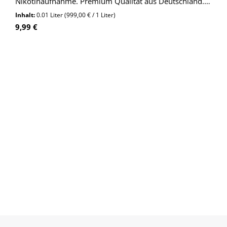
Nikotinaufnahme. Premium Qualität aus Deutschland.
Jetzt entdecken!
Inhalt:
0.01 Liter
(999,00 € / 1 Liter)
Regulärer Preis:
9,99 €