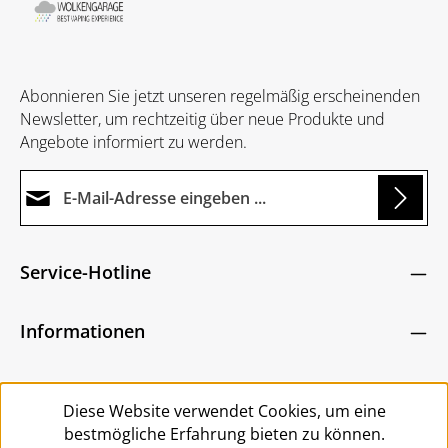
Abonnieren Sie jetzt unseren regelmäßig erscheinenden
Newsletter, um rechtzeitig über neue Produkte und
Angebote informiert zu werden.
E-Mail-Adresse*
Loading...
Datenschutz
Die mit einem Stern (*) markierten Felder sind
Service-Hotline
Ich habe die
Datenschutzbestimmungen
zur
Pflichtfelder.
Um weiterzugehen, geben Sie die oben abgebildeten
Kenntnis genommen und die
AGB
gelesen und
Zeichen ein
*
Informationen
bin mit ihnen einverstanden.
*
Service
Diese Website verwendet Cookies, um eine
bestmögliche Erfahrung bieten zu können.