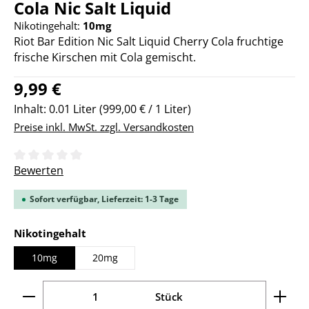
Cola Nic Salt Liquid
Nikotingehalt:
10mg
Riot Bar Edition Nic Salt Liquid Cherry Cola fruchtige
frische Kirschen mit Cola gemischt.
Regulärer Preis:
9,99 €
Inhalt:
0.01 Liter
(999,00 € / 1 Liter)
Preise inkl. MwSt. zzgl. Versandkosten
Durchschnittliche Bewertung von 0 von 5 Sternen
Bewerten
Sofort verfügbar, Lieferzeit: 1-3 Tage
auswählen
Nikotingehalt
10mg
20mg
Produkt Anzahl: Gib den gewünschten Wert ein ode
Stück