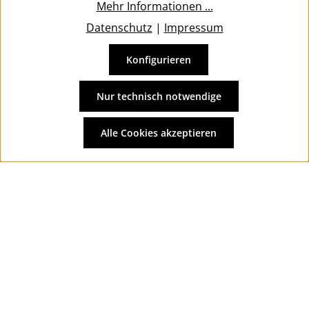
Mehr Informationen ...
Datenschutz
|
Impressum
Konfigurieren
Vertrag widerrufen
Alle Preise inkl. gesetzl. Mehrwertsteuer zzgl.
Versandkosten
Nur technisch notwendige
und ggf. Nachnahmegebühren, wenn nicht anders
angegeben.
Alle Cookies akzeptieren
© 2026 Wolkengarage - with
by
Zenit Design