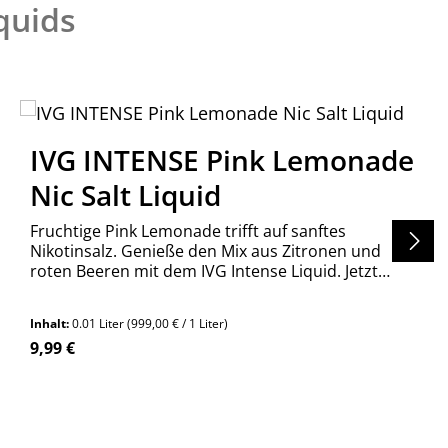
iquids
IVG INTENSE Pink Lemonade
Nic Salt Liquid
Fruchtige Pink Lemonade trifft auf sanftes
Nikotinsalz. Genieße den Mix aus Zitronen und
roten Beeren mit dem IVG Intense Liquid. Jetzt
entdecken!
Inhalt:
0.01 Liter
(999,00 € / 1 Liter)
Regulärer Preis:
9,99 €
en um die Anzahl zu erhöhen oder zu re
n Wert ein oder benutze die Schaltfläch
Produkt Anzahl: Gib den gewünschte
Stück