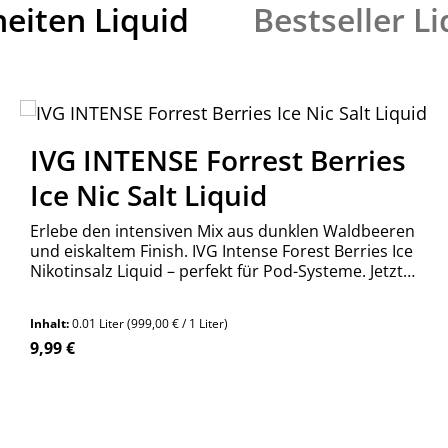
eiten Liquid
Bestseller L
IVG INTENSE Forrest Berries
Ice Nic Salt Liquid
Erlebe den intensiven Mix aus dunklen Waldbeeren
und eiskaltem Finish. IVG Intense Forest Berries Ice
Nikotinsalz Liquid – perfekt für Pod-Systeme. Jetzt
bestellen!
Inhalt:
0.01 Liter
(999,00 € / 1 Liter)
Regulärer Preis:
9,99 €
n Wert ein oder benutze die Schaltfläch
Produkt Anzahl: Gib den gewünschte
Stück