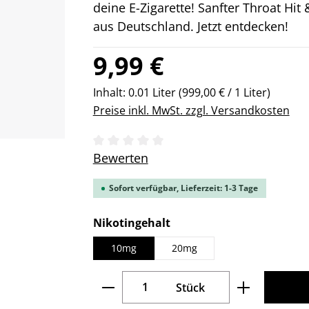
deine E-Zigarette! Sanfter Throat Hi
aus Deutschland. Jetzt entdecken!
Regulärer Preis:
9,99 €
Inhalt:
0.01 Liter
(999,00 € / 1 Liter)
Preise inkl. MwSt. zzgl. Versandkosten
Durchschnittliche Bewertung von 0 v
Bewerten
Sofort verfügbar, Lieferzeit: 1-3 Tage
auswählen
Nikotingehalt
10mg
20mg
Produkt Anzahl: Gib den gew
Stück