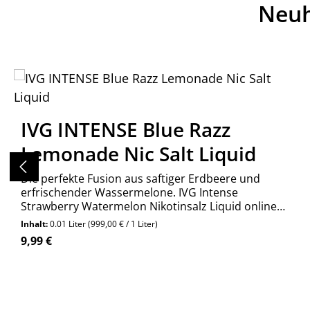
Neuh
Produktgalerie überspringen
IVG INTENSE Blue Razz
Lemonade Nic Salt Liquid
Die perfekte Fusion aus saftiger Erdbeere und
erfrischender Wassermelone. IVG Intense
Strawberry Watermelon Nikotinsalz Liquid online
kaufen bei Wolkengarage!
Inhalt:
0.01 Liter
(999,00 € / 1 Liter)
Regulärer Preis:
9,99 €
Produkt Anzahl: Gib den gewünschte
Stück