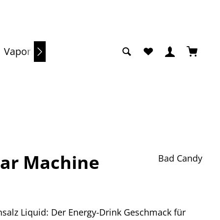
Du hast 0 Produkte a
Warenko
Vaporizer
Sale
ar Machine
Bad Candy
alz Liquid: Der Energy-Drink Geschmack für