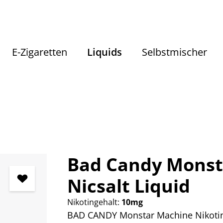
E-Zigaretten
Liquids
Selbstmischer
Liquids
Liquids nach Geschmack
Getränke Liquids
Bad Candy Monst
Nicsalt Liquid
Nikotingehalt:
10mg
BAD CANDY Monstar Machine Nikotins