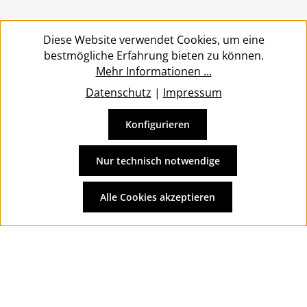
Service
Diese Website verwendet Cookies, um eine
bestmögliche Erfahrung bieten zu können.
Mehr Informationen ...
Datenschutz
|
Impressum
Konfigurieren
Vertrag widerrufen
Alle Preise inkl. gesetzl. Mehrwertsteuer zzgl.
Versandkosten
Nur technisch notwendige
und ggf. Nachnahmegebühren, wenn nicht anders
angegeben.
Alle Cookies akzeptieren
© 2026 Wolkengarage - with
by
Zenit Design