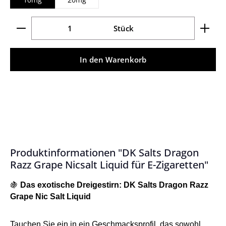
Produkt Anzahl: Gib den gewünschten Wert ein ode
Stück
In den Warenkorb
Produktinformationen "DK Salts Dragon
Razz Grape Nicsalt Liquid für E-Zigaretten"
🍇
Das exotische Dreigestirn: DK Salts Dragon Razz
Grape Nic Salt Liquid
Tauchen Sie ein in ein Geschmacksprofil, das sowohl