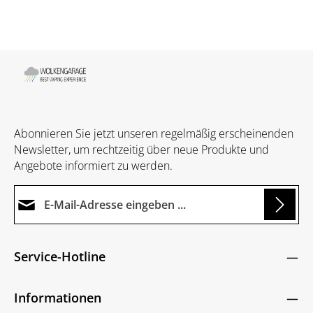
Abonnieren Sie jetzt unseren regelmäßig erscheinenden
Newsletter, um rechtzeitig über neue Produkte und
Angebote informiert zu werden.
E-Mail-Adresse*
ng...
Datenschutz
Die mit einem Stern (*) markierten Felder sind
Service-Hotline
Ich habe die
Datenschutzbestimmungen
zur
Pflichtfelder.
Um weiterzugehen, geben Sie die oben abgebildeten
Kenntnis genommen und die
AGB
gelesen und
Zeichen ein
*
Informationen
bin mit ihnen einverstanden.
*