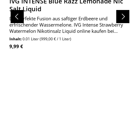
IVG INTENSE Blue Razz Lemonade Nic
Salt Liquid
Die perfekte Fusion aus saftiger Erdbeere und
erfrischender Wassermelone. IVG Intense Strawberry
Watermelon Nikotinsalz Liquid online kaufen bei
Wolkengarage!
Inhalt:
0.01 Liter
(999,00 € / 1 Liter)
Regulärer Preis:
9,99 €