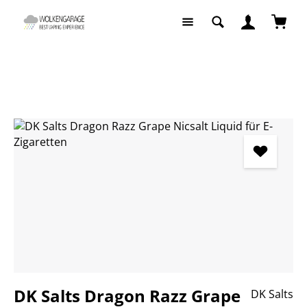
Zum Hauptinhalt springen
Waren
Liquids
Liquids nach Geschmack
Fruchtige Liquids
Bildergalerie überspringen
DK Salts Dragon Razz Grape
DK Salts