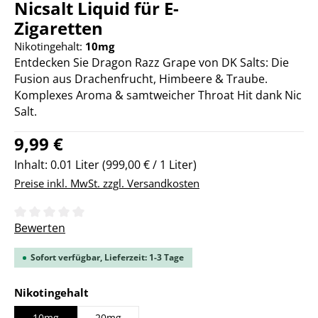
Nicsalt Liquid für E-
Zigaretten
Nikotingehalt:
10mg
Entdecken Sie Dragon Razz Grape von DK Salts: Die
Fusion aus Drachenfrucht, Himbeere & Traube.
Komplexes Aroma & samtweicher Throat Hit dank Nic
Salt.
Regulärer Preis:
9,99 €
Inhalt:
0.01 Liter
(999,00 € / 1 Liter)
Preise inkl. MwSt. zzgl. Versandkosten
Durchschnittliche Bewertung von 0 von 5 Sternen
Bewerten
Sofort verfügbar, Lieferzeit: 1-3 Tage
auswählen
Nikotingehalt
10mg
20mg