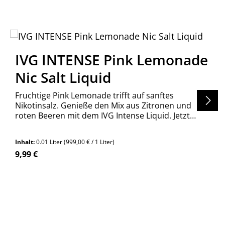
IVG INTENSE Pink Lemonade
Nic Salt Liquid
Fruchtige Pink Lemonade trifft auf sanftes
Nikotinsalz. Genieße den Mix aus Zitronen und
roten Beeren mit dem IVG Intense Liquid. Jetzt
entdecken!
Inhalt:
0.01 Liter
(999,00 € / 1 Liter)
Regulärer Preis:
9,99 €
en um die Anzahl zu erhöhen oder zu re
n Wert ein oder benutze die Schaltfläch
Produkt Anzahl: Gib den gewünschte
Stück