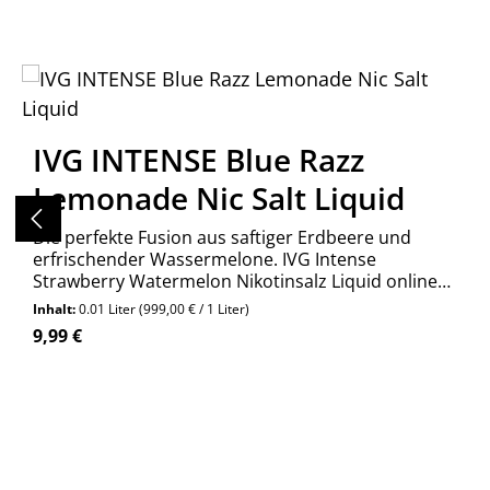
Produktgalerie überspringen
IVG INTENSE Blue Razz
Lemonade Nic Salt Liquid
Die perfekte Fusion aus saftiger Erdbeere und
erfrischender Wassermelone. IVG Intense
Strawberry Watermelon Nikotinsalz Liquid online
kaufen bei Wolkengarage!
Inhalt:
0.01 Liter
(999,00 € / 1 Liter)
Regulärer Preis:
9,99 €
Produkt Anzahl: Gib den gewünschte
Stück