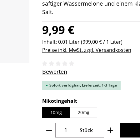
saftiger Wassermelone und einem kla
Salt.
Regulärer Preis:
9,99 €
Inhalt:
0.01 Liter
(999,00 € / 1 Liter)
Preise inkl. MwSt. zzgl. Versandkosten
Durchschnittliche Bewertung von 0 v
Bewerten
Sofort verfügbar, Lieferzeit: 1-3 Tage
auswählen
Nikotingehalt
10mg
20mg
Produkt Anzahl: Gib den gew
Stück