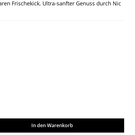
ren Frischekick. Ultra-sanfter Genuss durch Nic
on 5 Sternen
ünschten Wert ein oder benutze die Sch
In den Warenkorb