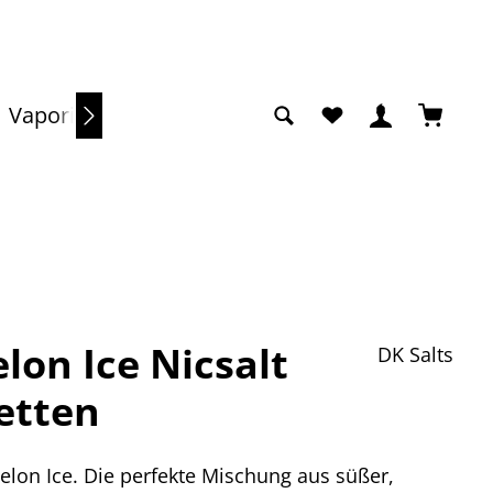
Du hast 0 Produkte a
Warenko
Vaporizer
Sale
lon Ice Nicsalt
DK Salts
retten
on Ice. Die perfekte Mischung aus süßer,