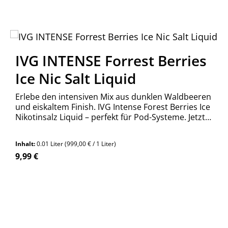
IVG INTENSE Forrest Berries
Ice Nic Salt Liquid
Erlebe den intensiven Mix aus dunklen Waldbeeren
und eiskaltem Finish. IVG Intense Forest Berries Ice
Nikotinsalz Liquid – perfekt für Pod-Systeme. Jetzt
bestellen!
Inhalt:
0.01 Liter
(999,00 € / 1 Liter)
Regulärer Preis:
9,99 €
n Wert ein oder benutze die Schaltfläch
Produkt Anzahl: Gib den gewünschte
Stück