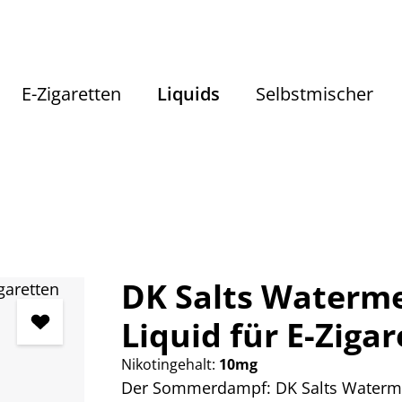
E-Zigaretten
Liquids
Selbstmischer
Liquids
Liquids nach Geschmack
Fruchtige Liquids
DK Salts Waterme
Liquid für E-Ziga
Nikotingehalt:
10mg
Der Sommerdampf: DK Salts Watermel