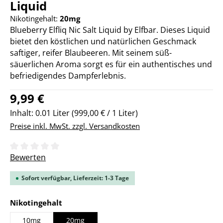
Liquid
Nikotingehalt:
20mg
Blueberry Elfliq Nic Salt Liquid by Elfbar. Dieses Liquid
bietet den köstlichen und natürlichen Geschmack
saftiger, reifer Blaubeeren. Mit seinem süß-
säuerlichen Aroma sorgt es für ein authentisches und
befriedigendes Dampferlebnis.
Regulärer Preis:
9,99 €
Inhalt:
0.01 Liter
(999,00 € / 1 Liter)
Preise inkl. MwSt. zzgl. Versandkosten
Durchschnittliche Bewertung von 0 von 5 Sternen
Bewerten
Sofort verfügbar, Lieferzeit: 1-3 Tage
auswählen
Nikotingehalt
10mg
20mg