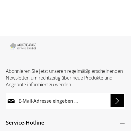
Abonnieren Sie jetzt unseren regelmäßig erscheinenden
Newsletter, um rechtzeitig über neue Produkte und
Angebote informiert zu werden.
E-Mail-Adresse*
Loading...
Datenschutz
Die mit einem Stern (*) markierten Felder sind
Service-Hotline
Ich habe die
Datenschutzbestimmungen
zur
Pflichtfelder.