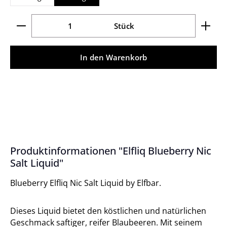
Produkt Anzahl: Gib den gewünschten Wert ein ode
Stück
In den Warenkorb
Produktinformationen "Elfliq Blueberry Nic
Salt Liquid"
Blueberry Elfliq Nic Salt Liquid by Elfbar.
Dieses Liquid bietet den köstlichen und natürlichen
Geschmack saftiger, reifer Blaubeeren. Mit seinem