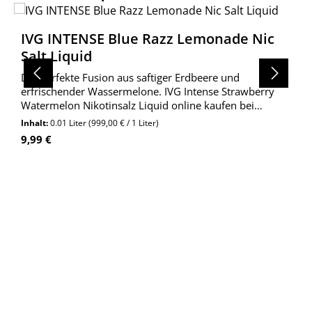
IVG INTENSE Blue Razz Lemonade Nic
Salt Liquid
Die perfekte Fusion aus saftiger Erdbeere und
erfrischender Wassermelone. IVG Intense Strawberry
Watermelon Nikotinsalz Liquid online kaufen bei
Wolkengarage!
Inhalt:
0.01 Liter
(999,00 € / 1 Liter)
Regulärer Preis:
9,99 €