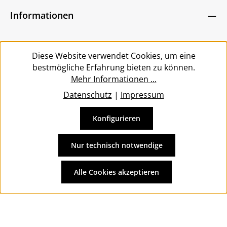
Um weiterzugehen, geben Sie die oben abgebildeten
Kenntnis genommen und die
AGB
gelesen und
Zeichen ein
*
Informationen
bin mit ihnen einverstanden.
*
Service
Diese Website verwendet Cookies, um eine
bestmögliche Erfahrung bieten zu können.
Mehr Informationen ...
Datenschutz
|
Impressum
Konfigurieren
Vertrag widerrufen
Alle Preise inkl. gesetzl. Mehrwertsteuer zzgl.
Versandkosten
Nur technisch notwendige
und ggf. Nachnahmegebühren, wenn nicht anders
angegeben.
Alle Cookies akzeptieren
© 2026 Wolkengarage - with
by
Zenit Design