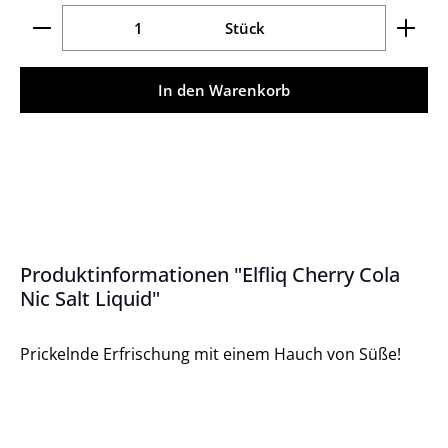
Produkt Anzahl: Gib den gewünschten Wert ein ode
Stück
In den Warenkorb
Produktinformationen "Elfliq Cherry Cola
Nic Salt Liquid"
Prickelnde Erfrischung mit einem Hauch von Süße!