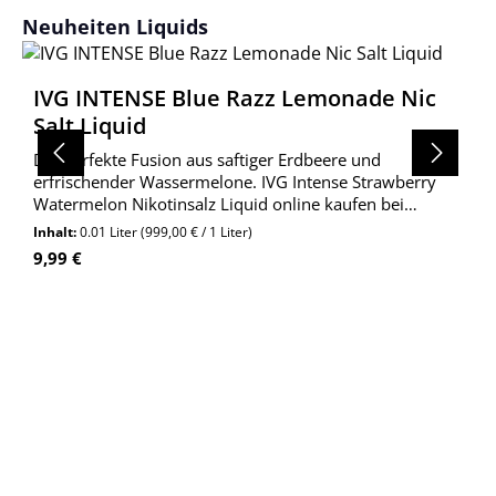
Produktgalerie überspringen
Neuheiten Liquids
IVG INTENSE Blue Razz Lemonade Nic
Salt Liquid
Die perfekte Fusion aus saftiger Erdbeere und
erfrischender Wassermelone. IVG Intense Strawberry
Watermelon Nikotinsalz Liquid online kaufen bei
Wolkengarage!
Inhalt:
0.01 Liter
(999,00 € / 1 Liter)
Regulärer Preis:
9,99 €