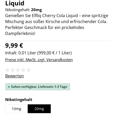
Liquid
Nikotingehalt:
20mg
Genießen Sie Elfliq Cherry Cola Liquid – eine spritzige
Mischung aus süßer Kirsche und erfrischender Cola.
Perfekter Geschmack für ein prickelndes
Dampferlebnis!
Regulärer Preis:
9,99 €
Inhalt:
0.01 Liter
(999,00 € / 1 Liter)
Preise inkl. MwSt. zzgl. Versandkosten
Durchschnittliche Bewertung von 0 von 5 Sternen
Bewerten
Sofort verfügbar, Lieferzeit: 1-3 Tage
auswählen
Nikotingehalt
10mg
20mg