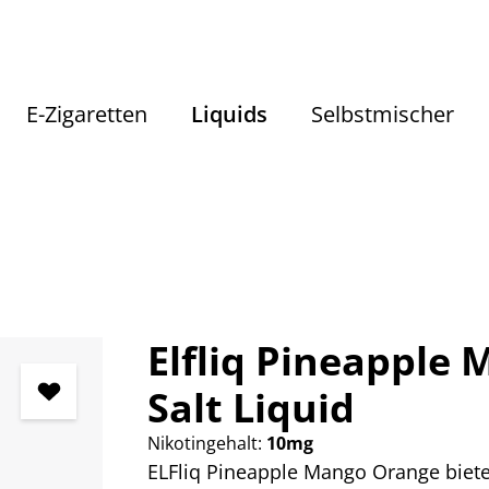
E-Zigaretten
Liquids
Selbstmischer
Liquids
Liquids nach Geschmack
Fruchtige Liquids
Elfliq Pineapple
Salt Liquid
Nikotingehalt:
10mg
ELFliq Pineapple Mango Orange biete