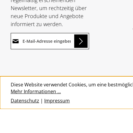
regelmäßig erscheinenden
Newsletter, um rechtzeitig über
neue Produkte und Angebote
informiert zu werden.
E-Mail-Adresse*
ing...
Datenschutz
Die mit einem Stern (*)
Ich habe die
markierten Felder sind
Um weiterzugehen, geben Sie
Datenschutzbestimmungen
Pflichtfelder.
die oben abgebildeten Zeichen
zur Kenntnis genommen und
Diese Website verwendet Cookies, um eine bestmöglic
ein
*
die
AGB
gelesen und bin mit
Mehr Informationen ...
ihnen einverstanden.
*
Datenschutz
|
Impressum
© 2026 Wolkengarage - with
by
Zenit Design