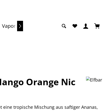
Du hast 0 Produkte a
Warenko
Vaporizer
Sale
 Mango Orange Nic
t eine tropische Mischung aus saftiger Ananas,