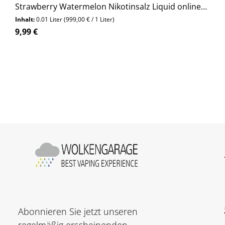
Strawberry Watermelon Nikotinsalz Liquid online
kaufen bei Wolkengarage!
Inhalt:
0.01 Liter
(999,00 € / 1 Liter)
Regulärer Preis:
9,99 €
Produkt Anzahl: Gib den gewünschte
Stück
Abonnieren Sie jetzt unseren