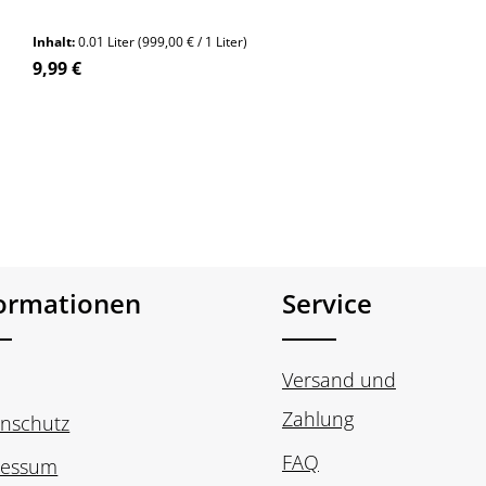
entdecken!
Inhalt:
0.01 Liter
(999,00 € / 1 Liter)
Regulärer Preis:
9,99 €
en um die Anzahl zu erhöhen oder zu re
n Wert ein oder benutze die Schaltfläch
Produkt Anzahl: Gib den gewünschte
Stück
formationen
Service
Versand und
Zahlung
nschutz
FAQ
ressum