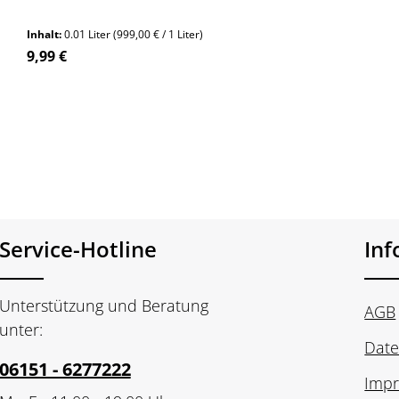
bestellen!
Inhalt:
0.01 Liter
(999,00 € / 1 Liter)
Regulärer Preis:
9,99 €
n Wert ein oder benutze die Schaltfläch
Produkt Anzahl: Gib den gewünschte
Stück
Service-Hotline
In
Unterstützung und Beratung
AGB
unter:
Date
06151 - 6277222
Imp