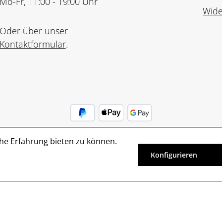
Mo-Fr, 11:00 - 19:00 Uhr
Wide
Oder über unser
Kontaktformular
.
he Erfahrung bieten zu können.
Vertrag widerrufen
Konfigurieren
Alle Preise inkl. gesetzl. Mehrwertsteuer zzgl.
Versandkosten
un