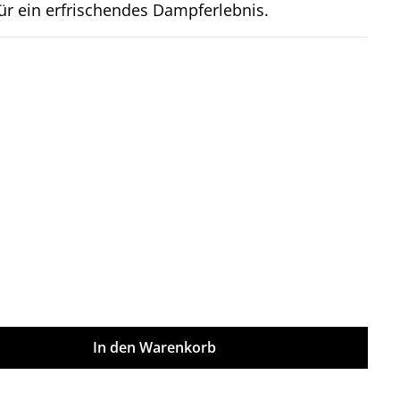
ür ein erfrischendes Dampferlebnis.
on 5 Sternen
ünschten Wert ein oder benutze die Sch
In den Warenkorb