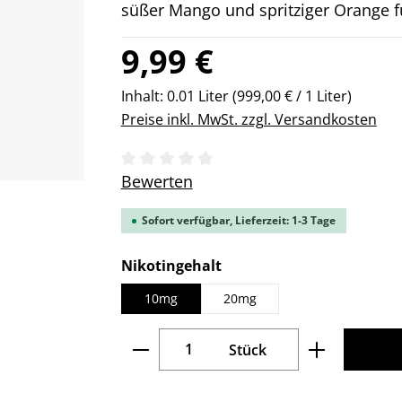
süßer Mango und spritziger Orange f
Regulärer Preis:
9,99 €
Inhalt:
0.01 Liter
(999,00 € / 1 Liter)
Preise inkl. MwSt. zzgl. Versandkosten
Durchschnittliche Bewertung von 0 v
Bewerten
Sofort verfügbar, Lieferzeit: 1-3 Tage
auswählen
Nikotingehalt
10mg
20mg
Produkt Anzahl: Gib den gew
Stück