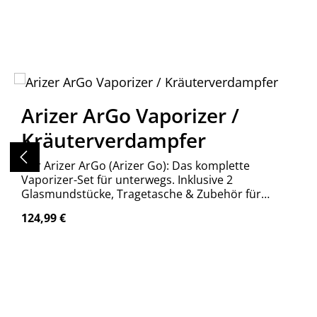
Produktgalerie überspringen
Arizer ArGo Vaporizer /
Kräuterverdampfer
Der Arizer ArGo (Arizer Go): Das komplette
Vaporizer-Set für unterwegs. Inklusive 2
Glasmundstücke, Tragetasche & Zubehör für
maximale Mobilität. Reiner Geschmack und
Regulärer Preis:
124,99 €
Diskretion von Arizer.
Produkt Anzahl: Gib den gewünschte
Stück