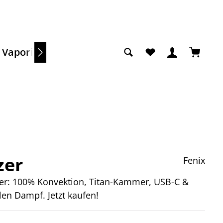
Du hast 0 Produkte a
Warenko
Vaporizer
Sale
zer
Fenix
zer: 100% Konvektion, Titan-Kammer, USB-C &
len Dampf. Jetzt kaufen!