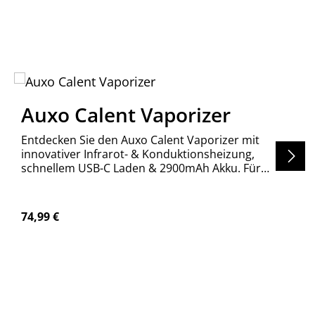
Auxo Calent Vaporizer
Entdecken Sie den Auxo Calent Vaporizer mit
innovativer Infrarot- & Konduktionsheizung,
schnellem USB-C Laden & 2900mAh Akku. Für
reinsten Geschmack & effizientes Dampfen. Jetzt
kaufen!
Regulärer Preis:
74,99 €
en um die Anzahl zu erhöhen oder zu re
n Wert ein oder benutze die Schaltfläch
Produkt Anzahl: Gib den gewünschte
Stück