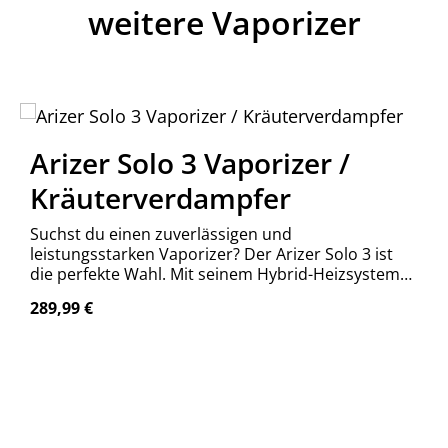
weitere Vaporizer
Arizer Solo 3 Vaporizer /
Kräuterverdampfer
Suchst du einen zuverlässigen und
leistungsstarken Vaporizer? Der Arizer Solo 3 ist
die perfekte Wahl. Mit seinem Hybrid-Heizsystem
und der einfachen Bedienung ist er für Anfänger
Regulärer Preis:
289,99 €
und Profis gleichermaßen geeignet.
n Wert ein oder benutze die Schaltfläch
Produkt Anzahl: Gib den gewünschte
Stück