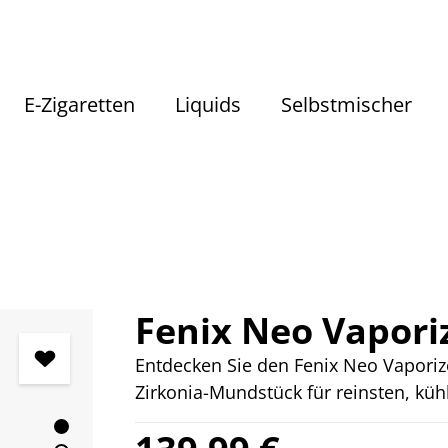
E-Zigaretten
Liquids
Selbstmischer
Vaporizer
Vaporizer Kräuterverdampfer
Fenix Neo Vapori
Entdecken Sie den Fenix Neo Vapori
Zirkonia-Mundstück für reinsten, küh
Regulärer Preis: