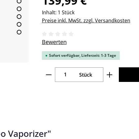
139,99 €
Inhalt:
1 Stück
Preise inkl. MwSt. zzgl. Versandkosten
Durchschnittliche Bewertung von 0 v
Bewerten
Sofort verfügbar, Lieferzeit: 1-3 Tage
Produkt Anzahl: Gib den gew
Stück
o Vaporizer"