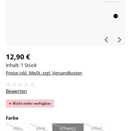
Regulärer Preis:
12,90 €
Inhalt:
1 Stück
Preise inkl. MwSt. zzgl. Versandkosten
Durchschnittliche Bewertung von 0 von 5 Sternen
Bewerten
Nicht mehr verfügbar
auswählen
Farbe
blau
pink
schwarz
silber