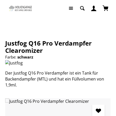
Zum Hauptinhalt springen
Waren
E-Zigaretten
Fertigcoil Verdampfer
Justfog Q16 Pro Verdampfer
Clearomizer
Farbe:
schwarz
Der Justfog Q16 Pro Verdampfer ist ein Tank für
Backendampfer (MTL) und hat ein Füllvolumen von
1,9ml.
Bildergalerie überspringen