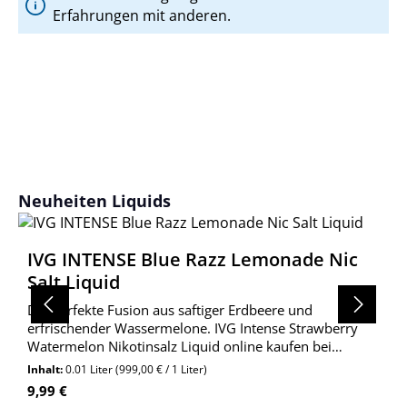
Erfahrungen mit anderen.
Produktgalerie überspringen
Neuheiten Liquids
IVG INTENSE Blue Razz Lemonade Nic
Salt Liquid
Die perfekte Fusion aus saftiger Erdbeere und
erfrischender Wassermelone. IVG Intense Strawberry
Watermelon Nikotinsalz Liquid online kaufen bei
Wolkengarage!
Inhalt:
0.01 Liter
(999,00 € / 1 Liter)
Regulärer Preis:
9,99 €