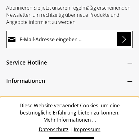
Abonnieren Sie jetzt unseren regelmäßig erscheinenden
Newsletter, um rechtzeitig über neue Produkte und
Angebote informiert zu werden.
E-Mail-Adresse*
Loading...
Datenschutz
Die mit einem Stern (*) markierten Felder sind
Service-Hotline
Ich habe die
Datenschutzbestimmungen
zur
Pflichtfelder.
Um weiterzugehen, geben Sie die oben abgebildeten
Kenntnis genommen und die
AGB
gelesen und
Zeichen ein
*
Informationen
bin mit ihnen einverstanden.
*
Service
Diese Website verwendet Cookies, um eine
bestmögliche Erfahrung bieten zu können.
Mehr Informationen ...
Datenschutz
|
Impressum