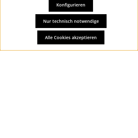
Konfigurieren
Vertrag widerrufen
Alle Preise inkl. gesetzl. Mehrwertsteuer zzgl.
Versandkosten
Nur technisch notwendige
und ggf. Nachnahmegebühren, wenn nicht anders
angegeben.
Alle Cookies akzeptieren
© 2026 Wolkengarage - with
by
Zenit Design