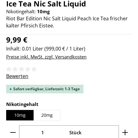
Ice Tea Nic Salt Liquid
Nikotingehalt:
10mg
Riot Bar Edition Nic Salt Liquid Peach Ice Tea frischer
kalter Pfirsich Eistee.
Regulärer Preis:
9,99 €
Inhalt:
0.01 Liter
(999,00 € / 1 Liter)
Preise inkl. MwSt. zzgl. Versandkosten
Durchschnittliche Bewertung von 0 von 5 Sternen
Bewerten
Sofort verfügbar, Lieferzeit: 1-3 Tage
auswählen
Nikotingehalt
10mg
20mg
Produkt Anzahl: Gib den gewünschten Wert ein ode
Stück