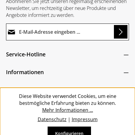
Abonnieren Sie jetzt unseren regelmäßig erscheinenden
Newsletter, um rechtzeitig über neue Produkte und
Angebote informiert zu werden.
E-Mail-Adresse*
oading...
Datenschutz
Die mit einem Stern (*) markierten Felder sind
Service-Hotline
Ich habe die
Datenschutzbestimmungen
zur
Pflichtfelder.
Um weiterzugehen, geben Sie die oben abgebildeten
Kenntnis genommen und die
AGB
gelesen und
Zeichen ein
*
Informationen
bin mit ihnen einverstanden.
*
Service
Diese Website verwendet Cookies, um eine
bestmögliche Erfahrung bieten zu können.
Mehr Informationen ...
Datenschutz
|
Impressum
Konfigurieren