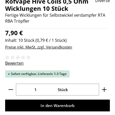
Rofvape Hive Coils 0,5 Ohm
Diverse
Wicklungen 10 Stück
Fertige Wicklungen für Selbstwickel verdampfer RTA
RBA Tröpfler
Regulärer Preis:
7,90 €
Inhalt:
10 Stück
(0,79 € / 1 Stück)
Preise inkl. MwSt. zzgl. Versandkosten
Durchschnittliche Bewertung von 0 von 5 Sternen
Bewerten
Sofort verfügbar, Lieferzeit: 1-3 Tage
Produkt Anzahl: Gib den gewünschten Wert ein ode
Stück
In den Warenkorb