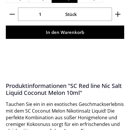
Produkt Anzahl: Gib den gewünschten Wert ein ode
Stück
In den Warenkorb
Produktinformationen "SC Red line Nic Salt
Liquid Coconut Melon 10ml"
Tauchen Sie ein in ein exotisches Geschmackserlebnis
mit dem SC Coconut Melon Nikotinsalz Liquid! Die
perfekte Kombination aus süßer Honigmelone und
cremiger Kokosnuss sorgt für ein erfrischendes und