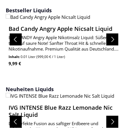
Produktgalerie überspringen
Bestseller Liquids
Bad Candy Angry Apple Nicsalt Liquid
BAD CANDY Angry Apple Nikotinsalz Liquid: Süßer Apfel
trifft auf saure Note! Sanfter Throat Hit & schnelle
Nikotinaufnahme. Premium Qualität aus Deutschland.
Jetzt entdecken!
Inhalt:
0.01 Liter
(999,00 € / 1 Liter)
Regulärer Preis:
9,99 €
Produktgalerie überspringen
Neuheiten Liquids
IVG INTENSE Blue Razz Lemonade Nic
Salt Liquid
Die perfekte Fusion aus saftiger Erdbeere und