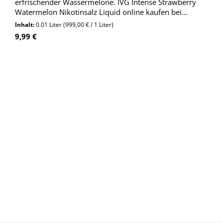
erfrischender Wassermelone. IVG Intense Strawberry
Watermelon Nikotinsalz Liquid online kaufen bei
Wolkengarage!
Inhalt:
0.01 Liter
(999,00 € / 1 Liter)
Regulärer Preis:
9,99 €