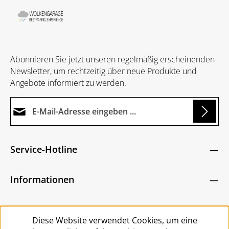
Abonnieren Sie jetzt unseren regelmäßig erscheinenden
Newsletter, um rechtzeitig über neue Produkte und
Angebote informiert zu werden.
E-Mail-Adresse*
Loading...
Datenschutz
Die mit einem Stern (*) markierten Felder sind
Service-Hotline
Ich habe die
Datenschutzbestimmungen
zur
Pflichtfelder.
Um weiterzugehen, geben Sie die oben abgebildeten
Kenntnis genommen und die
AGB
gelesen und
Zeichen ein
*
Informationen
bin mit ihnen einverstanden.
*
Service
Diese Website verwendet Cookies, um eine