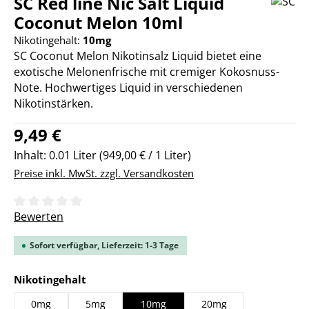
SC Red line Nic Salt Liquid
Coconut Melon 10ml
Nikotingehalt:
10mg
SC Coconut Melon Nikotinsalz Liquid bietet eine
exotische Melonenfrische mit cremiger Kokosnuss-
Note. Hochwertiges Liquid in verschiedenen
Nikotinstärken.
Regulärer Preis:
9,49 €
Inhalt:
0.01 Liter
(949,00 € / 1 Liter)
Preise inkl. MwSt. zzgl. Versandkosten
Durchschnittliche Bewertung von 0 von 5 Sternen
Bewerten
Sofort verfügbar, Lieferzeit: 1-3 Tage
auswählen
Nikotingehalt
0mg
5mg
10mg
20mg