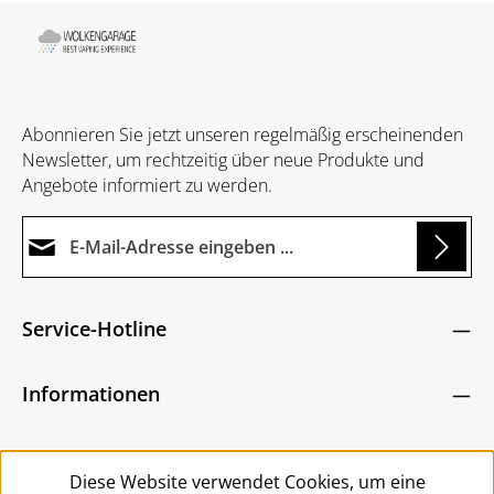
Abonnieren Sie jetzt unseren regelmäßig erscheinenden
Newsletter, um rechtzeitig über neue Produkte und
Angebote informiert zu werden.
E-Mail-Adresse*
Loading...
Datenschutz
Die mit einem Stern (*) markierten Felder sind
Service-Hotline
Ich habe die
Datenschutzbestimmungen
zur
Pflichtfelder.
Um weiterzugehen, geben Sie die oben abgebildeten
Kenntnis genommen und die
AGB
gelesen und
Zeichen ein
*
Informationen
bin mit ihnen einverstanden.
*
Service
Diese Website verwendet Cookies, um eine