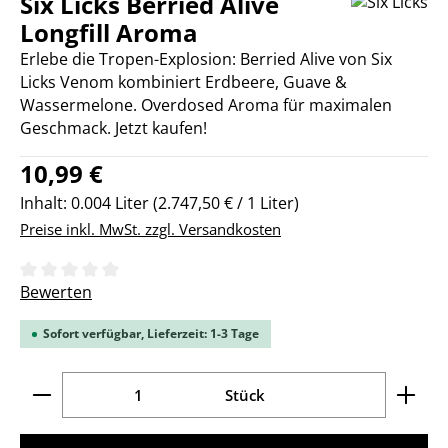
Six Licks Berried Alive
Longfill Aroma
Erlebe die Tropen-Explosion: Berried Alive von Six
Licks Venom kombiniert Erdbeere, Guave &
Wassermelone. Overdosed Aroma für maximalen
Geschmack. Jetzt kaufen!
Regulärer Preis:
10,99 €
Inhalt:
0.004 Liter
(2.747,50 € / 1 Liter)
Preise inkl. MwSt. zzgl. Versandkosten
Durchschnittliche Bewertung von 0 von 5 Sternen
Bewerten
Sofort verfügbar, Lieferzeit: 1-3 Tage
Produkt Anzahl: Gib den gewünschten Wert ein ode
Stück