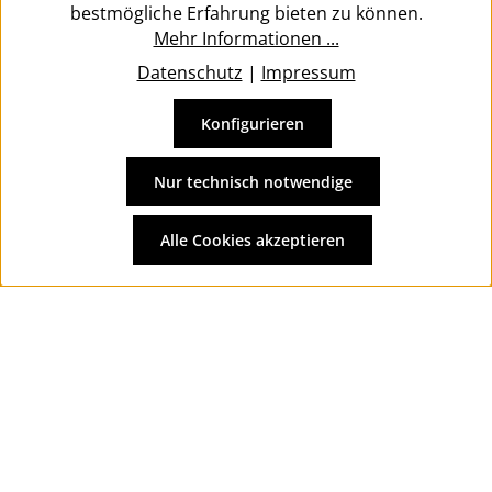
bestmögliche Erfahrung bieten zu können.
Mehr Informationen ...
Datenschutz
|
Impressum
Konfigurieren
Vertrag widerrufen
Alle Preise inkl. gesetzl. Mehrwertsteuer zzgl.
Versandkosten
Nur technisch notwendige
und ggf. Nachnahmegebühren, wenn nicht anders
angegeben.
Alle Cookies akzeptieren
© 2026 Wolkengarage - with
by
Zenit Design