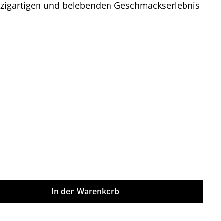
inzigartigen und belebenden Geschmackserlebnis
on 5 Sternen
ünschten Wert ein oder benutze die Sch
In den Warenkorb