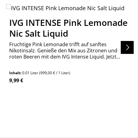
IVG INTENSE Pink Lemonade
Nic Salt Liquid
Fruchtige Pink Lemonade trifft auf sanftes
Nikotinsalz. Genieße den Mix aus Zitronen und
roten Beeren mit dem IVG Intense Liquid. Jetzt
entdecken!
Inhalt:
0.01 Liter
(999,00 € / 1 Liter)
Regulärer Preis:
9,99 €
en um die Anzahl zu erhöhen oder zu re
n Wert ein oder benutze die Schaltfläch
Produkt Anzahl: Gib den gewünschte
Stück