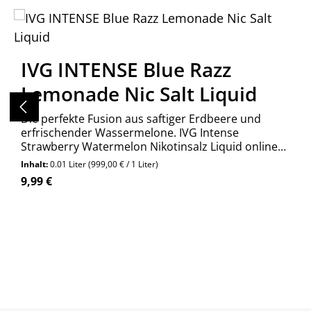
Produktgalerie überspringen
IVG INTENSE Blue Razz
Lemonade Nic Salt Liquid
Die perfekte Fusion aus saftiger Erdbeere und
erfrischender Wassermelone. IVG Intense
Strawberry Watermelon Nikotinsalz Liquid online
kaufen bei Wolkengarage!
Inhalt:
0.01 Liter
(999,00 € / 1 Liter)
Regulärer Preis:
9,99 €
Produkt Anzahl: Gib den gewünschte
Stück