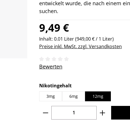
entwickelt wurde, die nach einem e
suchen.
Regulärer Preis:
9,49 €
Inhalt:
0.01 Liter
(949,00 € / 1 Liter)
Preise inkl. MwSt. zzgl. Versandkosten
Durchschnittliche Bewertung von 0 v
Bewerten
auswählen
Nikotingehalt
3mg
6mg
12mg
Produkt Anzahl: Gib den gew