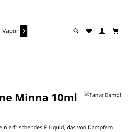
Du hast 0 Produkte a
Warenko
Vaporizer
Sale
ne Minna 10ml
ein erfrischendes E-Liquid, das von Dampfern