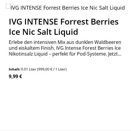
IVG INTENSE Forrest Berries
Ice Nic Salt Liquid
Erlebe den intensiven Mix aus dunklen Waldbeeren
und eiskaltem Finish. IVG Intense Forest Berries Ice
Nikotinsalz Liquid – perfekt für Pod-Systeme. Jetzt
bestellen!
Inhalt:
0.01 Liter
(999,00 € / 1 Liter)
Regulärer Preis:
9,99 €
n Wert ein oder benutze die Schaltfläch
Produkt Anzahl: Gib den gewünschte
Stück