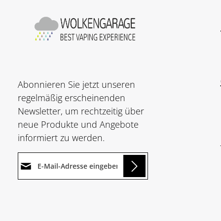
Abonnieren Sie jetzt unseren
regelmäßig erscheinenden
Newsletter, um rechtzeitig über
neue Produkte und Angebote
informiert zu werden.
E-Mail-Adresse*
ding...
Datenschutz
Die mit einem Stern (*)
Ich habe die
markierten Felder sind
Um weiterzugehen, geben Sie
Datenschutzbestimmungen