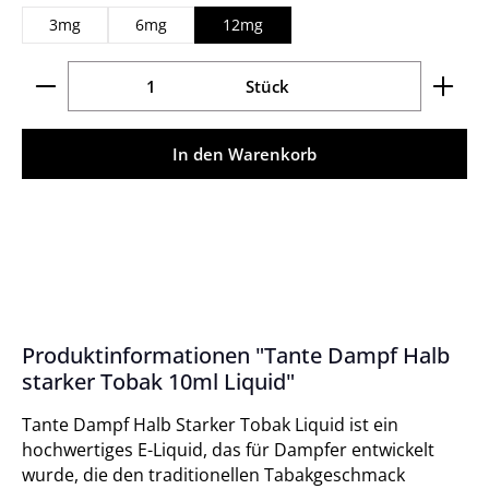
3mg
6mg
12mg
Produkt Anzahl: Gib den gewünschten Wert ein ode
Stück
In den Warenkorb
Produktinformationen "Tante Dampf Halb
starker Tobak 10ml Liquid"
Tante Dampf Halb Starker Tobak Liquid ist ein
hochwertiges E-Liquid, das für Dampfer entwickelt
wurde, die den traditionellen Tabakgeschmack