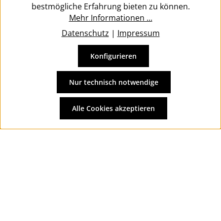
bestmögliche Erfahrung bieten zu können.
Mehr Informationen ...
Datenschutz
|
Impressum
Konfigurieren
Vertrag widerrufen
Alle Preise inkl. gesetzl. Mehrwertsteuer zzgl.
Versandkosten
Nur technisch notwendige
und ggf. Nachnahmegebühren, wenn nicht anders
angegeben.
Alle Cookies akzeptieren
© 2026 Wolkengarage - with
by
Zenit Design