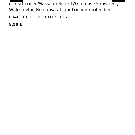
erfrischender Wassermelone. IVG Intense Strawberry
Watermelon Nikotinsalz Liquid online kaufen bei
Wolkengarage!
Inhalt:
0.01 Liter
(999,00 € / 1 Liter)
Regulärer Preis:
9,99 €