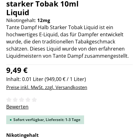
starker Tobak 10ml
Liquid
Nikotingehalt:
12mg
Tante Dampf Halb Starker Tobak Liquid ist ein
hochwertiges E-Liquid, das für Dampfer entwickelt
wurde, die den traditionellen Tabakgeschmack
schätzen. Dieses Liquid wurde von den erfahrenen
Liquidmeistern von Tante Dampf zusammengestellt.
Regulärer Preis:
9,49 €
Inhalt:
0.01 Liter
(949,00 € / 1 Liter)
Preise inkl. MwSt. zzgl. Versandkosten
Durchschnittliche Bewertung von 0 von 5 Sternen
Bewerten
Sofort verfügbar, Lieferzeit: 1-3 Tage
auswählen
Nikotingehalt