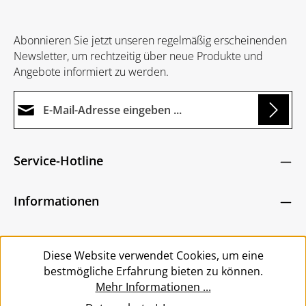
Abonnieren Sie jetzt unseren regelmäßig erscheinenden
Newsletter, um rechtzeitig über neue Produkte und
Angebote informiert zu werden.
E-Mail-Adresse*
g...
Datenschutz
Die mit einem Stern (*) markierten Felder sind
Service-Hotline
Ich habe die
Datenschutzbestimmungen
zur
Pflichtfelder.
Um weiterzugehen, geben Sie die oben abgebildeten
Kenntnis genommen und die
AGB
gelesen und
Zeichen ein
*
Informationen
bin mit ihnen einverstanden.
*
Service
Diese Website verwendet Cookies, um eine
bestmögliche Erfahrung bieten zu können.
Mehr Informationen ...