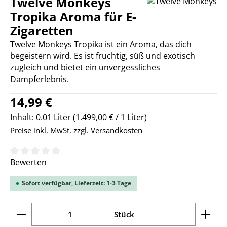
Twelve Monkeys
Tropika Aroma für E-
Zigaretten
Twelve Monkeys Tropika ist ein Aroma, das dich
begeistern wird. Es ist fruchtig, süß und exotisch
zugleich und bietet ein unvergessliches
Dampferlebnis.
Regulärer Preis:
14,99 €
Inhalt:
0.01 Liter
(1.499,00 € / 1 Liter)
Preise inkl. MwSt. zzgl. Versandkosten
Durchschnittliche Bewertung von 0 von 5 Sternen
Bewerten
Sofort verfügbar, Lieferzeit: 1-3 Tage
Produkt Anzahl: Gib den gewünschten Wert ein ode
Stück