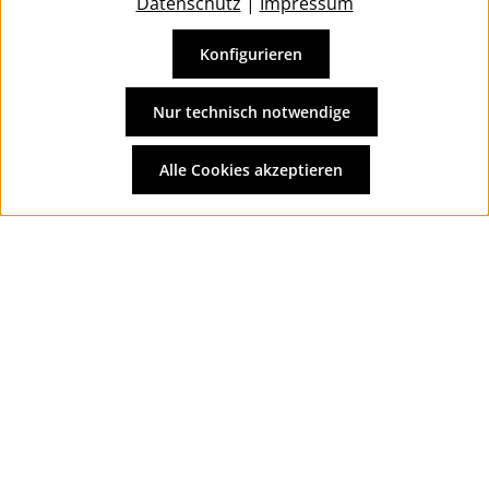
Datenschutz
|
Impressum
Konfigurieren
Vertrag widerrufen
Alle Preise inkl. gesetzl. Mehrwertsteuer zzgl.
Versandkosten
Nur technisch notwendige
und ggf. Nachnahmegebühren, wenn nicht anders
angegeben.
Alle Cookies akzeptieren
© 2026 Wolkengarage - with
by
Zenit Design