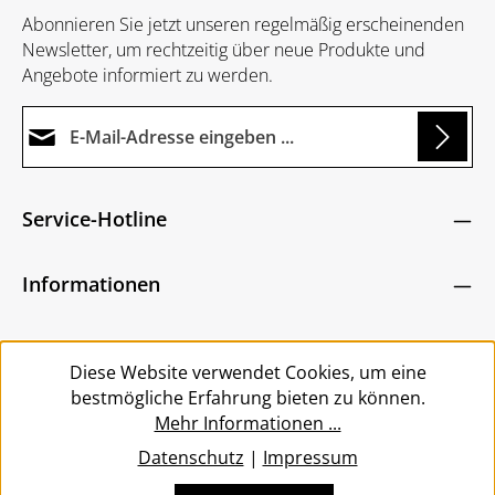
Abonnieren Sie jetzt unseren regelmäßig erscheinenden
Newsletter, um rechtzeitig über neue Produkte und
Angebote informiert zu werden.
E-Mail-Adresse*
ding...
Datenschutz
Die mit einem Stern (*) markierten Felder sind
Service-Hotline
Ich habe die
Datenschutzbestimmungen
zur
Pflichtfelder.
Um weiterzugehen, geben Sie die oben abgebildeten
Kenntnis genommen und die
AGB
gelesen und
Zeichen ein
*
Informationen
bin mit ihnen einverstanden.
*
Service
Diese Website verwendet Cookies, um eine
bestmögliche Erfahrung bieten zu können.
Mehr Informationen ...
Datenschutz
|
Impressum