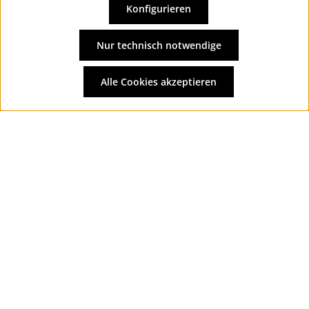
Konfigurieren
Vertrag widerrufen
Alle Preise inkl. gesetzl. Mehrwertsteuer zzgl.
Versandkosten
Nur technisch notwendige
und ggf. Nachnahmegebühren, wenn nicht anders
angegeben.
Alle Cookies akzeptieren
© 2026 Wolkengarage - with
by
Zenit Design