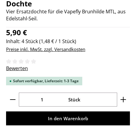
Dochte
Vier Ersatzdochte für die Vapefly Brunhilde MTL, aus
Edelstahl-Seil.
Regulärer Preis:
5,90 €
Inhalt:
4 Stück
(1,48 € / 1 Stück)
Preise inkl. MwSt. zzgl. Versandkosten
Durchschnittliche Bewertung von 0 von 5 Sternen
Bewerten
Sofort verfügbar, Lieferzeit: 1-3 Tage
Produkt Anzahl: Gib den gewünschten Wert ein ode
Stück
In den Warenkorb