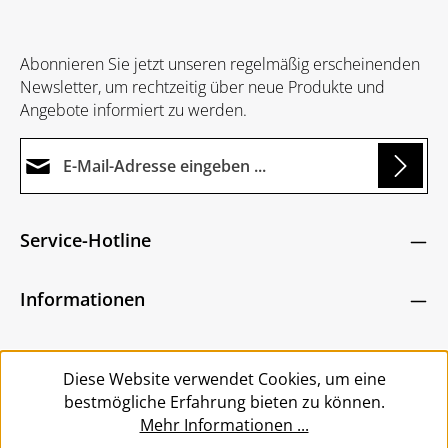
Abonnieren Sie jetzt unseren regelmäßig erscheinenden
Newsletter, um rechtzeitig über neue Produkte und
Angebote informiert zu werden.
E-Mail-Adresse*
Loading...
Datenschutz
Die mit einem Stern (*) markierten Felder sind
Service-Hotline
Ich habe die
Datenschutzbestimmungen
zur
Pflichtfelder.
Um weiterzugehen, geben Sie die oben abgebildeten
Kenntnis genommen und die
AGB
gelesen und
Zeichen ein
*
Informationen
bin mit ihnen einverstanden.
*
Service
Diese Website verwendet Cookies, um eine
bestmögliche Erfahrung bieten zu können.
Mehr Informationen ...