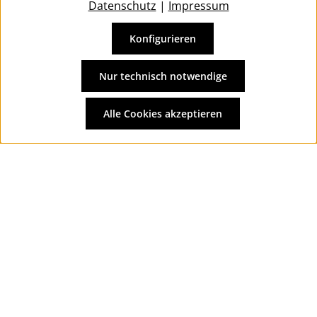
Datenschutz
|
Impressum
Konfigurieren
Vertrag widerrufen
Alle Preise inkl. gesetzl. Mehrwertsteuer zzgl.
Versandkosten
Nur technisch notwendige
und ggf. Nachnahmegebühren, wenn nicht anders
angegeben.
Alle Cookies akzeptieren
© 2026 Wolkengarage - with
by
Zenit Design