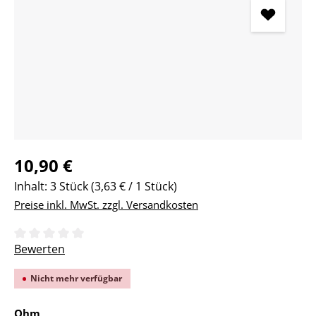
Regulärer Preis:
10,90 €
Inhalt:
3 Stück
(3,63 € / 1 Stück)
Preise inkl. MwSt. zzgl. Versandkosten
Durchschnittliche Bewertung von 0 von 5 Sternen
Bewerten
Nicht mehr verfügbar
auswählen
Ohm