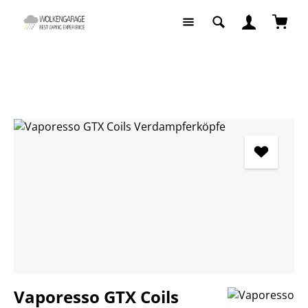
Zum Hauptinhalt springen
Waren
E-Zigaretten
Pods / Coils
Bildergalerie überspringen
Vaporesso GTX Coils