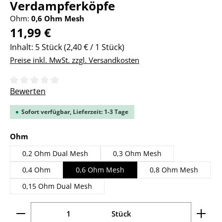
Verdampferköpfe
Ohm:
0,6 Ohm Mesh
Regulärer Preis:
11,99 €
Inhalt:
5 Stück
(2,40 € / 1 Stück)
Preise inkl. MwSt. zzgl. Versandkosten
Durchschnittliche Bewertung von 0 von 5 Sternen
Bewerten
Sofort verfügbar, Lieferzeit: 1-3 Tage
auswählen
Ohm
0,2 Ohm Dual Mesh
0,3 Ohm Mesh
0,4 Ohm
0,6 Ohm Mesh
0,8 Ohm Mesh
0,15 Ohm Dual Mesh
Produkt Anzahl: Gib den gewünschten Wert ein ode
Stück