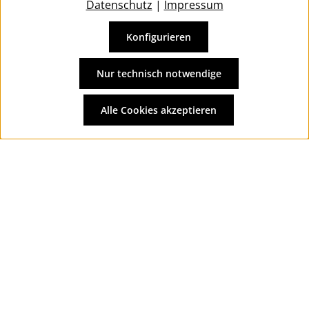
Datenschutz
|
Impressum
Konfigurieren
Vertrag widerrufen
Alle Preise inkl. gesetzl. Mehrwertsteuer zzgl.
Versandkosten
Nur technisch notwendige
und ggf. Nachnahmegebühren, wenn nicht anders
angegeben.
Alle Cookies akzeptieren
© 2026 Wolkengarage - with
by
Zenit Design