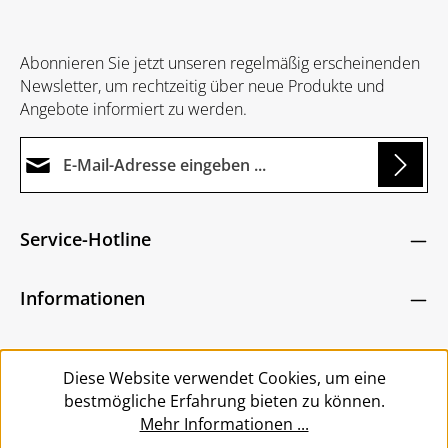
Abonnieren Sie jetzt unseren regelmäßig erscheinenden
Newsletter, um rechtzeitig über neue Produkte und
Angebote informiert zu werden.
E-Mail-Adresse*
Loading...
Datenschutz
Die mit einem Stern (*) markierten Felder sind
Service-Hotline
Ich habe die
Datenschutzbestimmungen
zur
Pflichtfelder.
Um weiterzugehen, geben Sie die oben abgebildeten
Kenntnis genommen und die
AGB
gelesen und
Zeichen ein
*
Informationen
bin mit ihnen einverstanden.
*
Service
Diese Website verwendet Cookies, um eine
bestmögliche Erfahrung bieten zu können.
Mehr Informationen ...