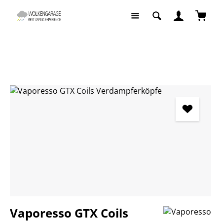
Zum Hauptinhalt springen
Waren
E-Zigaretten
Pods / Coils
Bildergalerie überspringen
Vaporesso GTX Coils