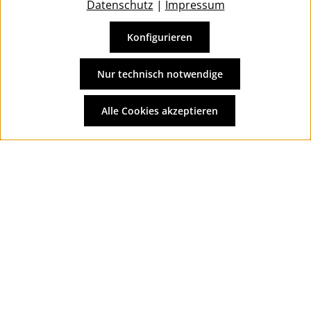
Datenschutz
|
Impressum
Konfigurieren
Vertrag widerrufen
Alle Preise inkl. gesetzl. Mehrwertsteuer zzgl.
Versandkosten
Nur technisch notwendige
und ggf. Nachnahmegebühren, wenn nicht anders
angegeben.
Alle Cookies akzeptieren
© 2026 Wolkengarage - with
by
Zenit Design