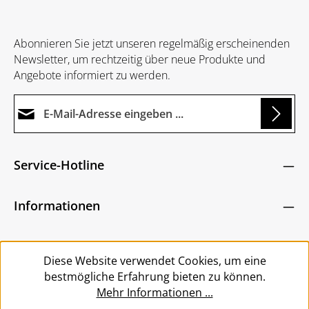
Abonnieren Sie jetzt unseren regelmäßig erscheinenden
Newsletter, um rechtzeitig über neue Produkte und
Angebote informiert zu werden.
E-Mail-Adresse*
Loading...
Datenschutz
Die mit einem Stern (*) markierten Felder sind
Service-Hotline
Ich habe die
Datenschutzbestimmungen
zur
Pflichtfelder.
Um weiterzugehen, geben Sie die oben abgebildeten
Kenntnis genommen und die
AGB
gelesen und
Zeichen ein
*
Informationen
bin mit ihnen einverstanden.
*
Service
Diese Website verwendet Cookies, um eine
bestmögliche Erfahrung bieten zu können.
Mehr Informationen ...