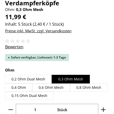
Verdampferköpfe
Ohm:
0,3 Ohm Mesh
Regulärer Preis:
11,99 €
Inhalt:
5 Stück
(2,40 € / 1 Stück)
Preise inkl. MwSt. zzgl. Versandkosten
Durchschnittliche Bewertung von 0 von 5 Sternen
Bewerten
Sofort verfügbar, Lieferzeit: 1-3 Tage
auswählen
Ohm
0,2 Ohm Dual Mesh
0,3 Ohm Mesh
0,4 Ohm
0,6 Ohm Mesh
0,8 Ohm Mesh
0,15 Ohm Dual Mesh
Produkt Anzahl: Gib den gewünschten Wert ein ode
Stück