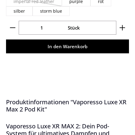
imperial red leather
purple
rot
(Diese Option ist zurzeit nicht verfügbar.)
silber
storm blue
Produkt Anzahl: Gib den gewünschten Wert ein ode
Stück
In den Warenkorb
Produktinformationen "Vaporesso Luxe XR
Max 2 Pod Kit"
Vaporesso Luxe XR MAX 2: Dein Pod-
System für ultimatives Dampfen und