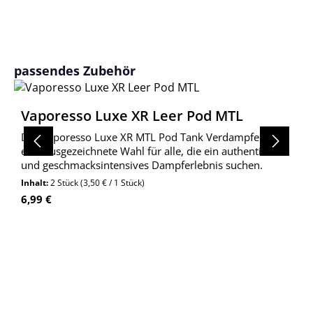
Produktgalerie überspringen
passendes Zubehör
Vaporesso Luxe XR Leer Pod MTL
Der Vaporesso Luxe XR MTL Pod Tank Verdampfer ist
eine ausgezeichnete Wahl für alle, die ein authentisches
und geschmacksintensives Dampferlebnis suchen.
Inhalt:
2 Stück
(3,50 € / 1 Stück)
Regulärer Preis:
6,99 €