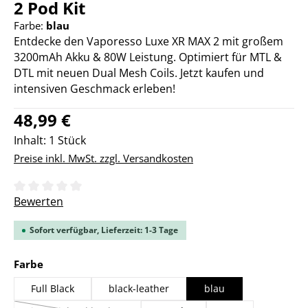
2 Pod Kit
Farbe:
blau
Entdecke den Vaporesso Luxe XR MAX 2 mit großem
3200mAh Akku & 80W Leistung. Optimiert für MTL &
DTL mit neuen Dual Mesh Coils. Jetzt kaufen und
intensiven Geschmack erleben!
Regulärer Preis:
48,99 €
Inhalt:
1 Stück
Preise inkl. MwSt. zzgl. Versandkosten
Durchschnittliche Bewertung von 0 von 5 Sternen
Bewerten
Sofort verfügbar, Lieferzeit: 1-3 Tage
auswählen
Farbe
Full Black
black-leather
blau