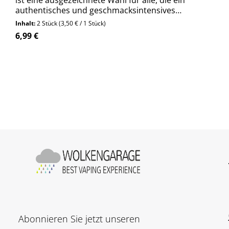
ist eine ausgezeichnete Wahl für alle, die ein
authentisches und geschmacksintensives
Dampferlebnis suchen.
Inhalt:
2 Stück
(3,50 € / 1 Stück)
Regulärer Preis:
6,99 €
Abonnieren Sie jetzt unseren