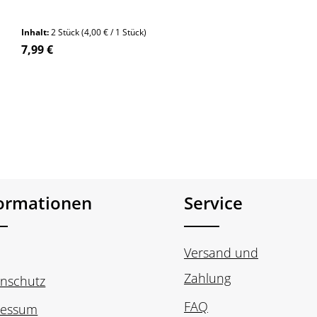
Systems sind sie kompatibel mit einer Vielzahl von
Liquids und Coils verschiedener Widerstände.
Inhalt:
2 Stück
(4,00 € / 1 Stück)
Regulärer Preis:
7,99 €
n Wert ein oder benutze die Schaltfläch
formationen
Service
Versand und
Zahlung
nschutz
FAQ
ressum