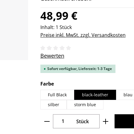
Regulärer Preis:
48,99 €
Inhalt:
1 Stück
Preise inkl. MwSt. zzgl. Versandkosten
Durchschnittliche Bewertung von 0 v
Bewerten
Sofort verfügbar, Lieferzeit: 1-3 Tage
auswählen
Farbe
Full Black
black-leather
blau
silber
storm blue
Produkt Anzahl: Gib den gew
Stück