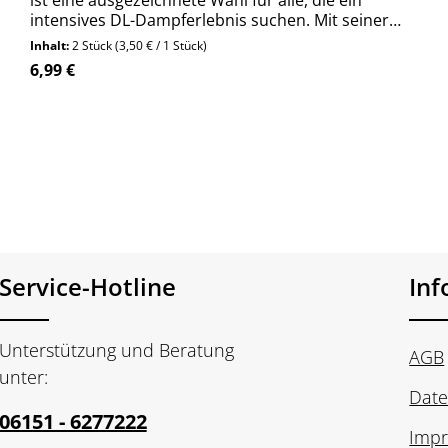
ist eine ausgezeichnete Wahl für alle, die ein
intensives DL-Dampferlebnis suchen. Mit seiner
hohen Dampfentwicklung und der großen Auswahl
Inhalt:
2 Stück
(3,50 € / 1 Stück)
an kompatiblen Coils bietet er eine hohe
Regulärer Preis:
6,99 €
Flexibilität.
Produkt Anzahl: Gib den gewünschte
Stück
Service-Hotline
In
Unterstützung und Beratung
AGB
unter:
Date
06151 - 6277222
Imp