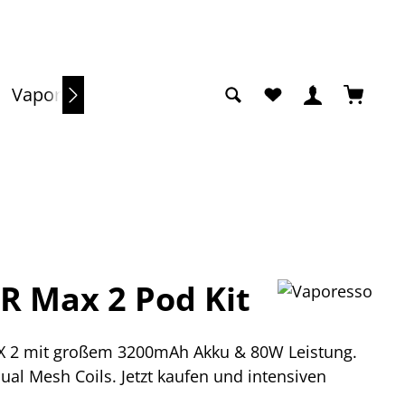
Du hast 0 Produkte a
Warenko
Vaporizer
Sale
R Max 2 Pod Kit
X 2 mit großem 3200mAh Akku & 80W Leistung.
al Mesh Coils. Jetzt kaufen und intensiven