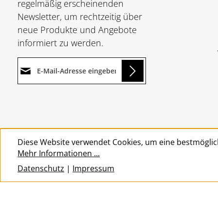
regelmäßig erscheinenden
Newsletter, um rechtzeitig über
neue Produkte und Angebote
informiert zu werden.
E-Mail-Adresse*
Loading...
Datenschutz
Die mit einem Stern (*)
Ich habe die
markierten Felder sind
Um weiterzugehen, geben Sie
Datenschutzbestimmungen
Pflichtfelder.
die oben abgebildeten Zeichen
zur Kenntnis genommen und
Diese Website verwendet Cookies, um eine bestmöglic
ein
*
die
AGB
gelesen und bin mit
Mehr Informationen ...
ihnen einverstanden.
*
Datenschutz
|
Impressum
© 2026 Wolkengarage - with
by
Zenit Design