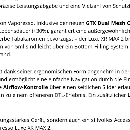
 präzise Leistungsabgabe und eine Vielzahl von Schutz
on Vaporesso, inklusive der neuen
GTX Dual Mesh C
-Lebensdauer (+30%), garantiert eine außergewöhnli
erbe Tabakaromen bevorzugst – der Luxe XR MAX 2 bri
on 5ml sind leicht über ein Bottom-Filling-System n
tand.
iegt dank seiner ergonomischen Form angenehm in de
 und ermöglicht eine einfache Navigation durch die Ei
se
Airflow-Kontrolle
über einen seitlichen Slider erla
n zu einem offeneren DTL-Erlebnis. Ein zusätzlicher
ungsstarkes Gerät, sondern auch ein stilvolles Access
resso Luxe XR MAX 2.