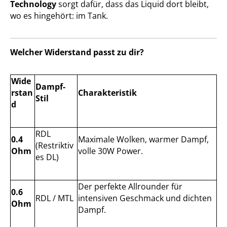
Technology
sorgt dafür, dass das Liquid dort bleibt,
wo es hingehört: im Tank.
Welcher Widerstand passt zu dir?
Wide
Dampf-
rstan
Charakteristik
Stil
d
RDL
0.4
Maximale Wolken, warmer Dampf,
(Restriktiv
Ohm
volle 30W Power.
es DL)
Der perfekte Allrounder für
0.6
RDL / MTL
intensiven Geschmack und dichten
Ohm
Dampf.