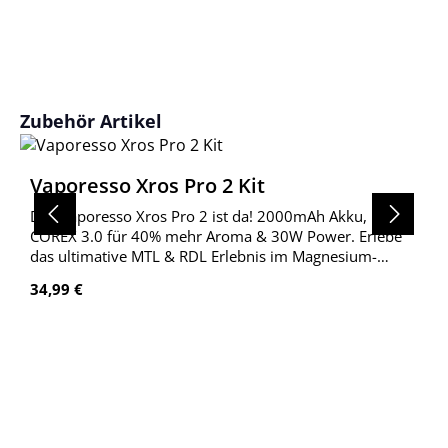
Produktgalerie überspringen
Zubehör Artikel
Vaporesso Xros Pro 2 Kit
Das Vaporesso Xros Pro 2 ist da! 2000mAh Akku,
COREX 3.0 für 40% mehr Aroma & 30W Power. Erlebe
das ultimative MTL & RDL Erlebnis im Magnesium-
Gehäuse.
Regulärer Preis:
34,99 €