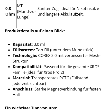
MTL
0.8
Sanfter Zug, ideal für Nikotinsalze
(Mund-zu-
Ohm
und längere Akkulaufzeit.
Lunge)
Produktdetails auf einen Blick:
Kapazität:
3.0 ml
Füllsystem:
Top-Fill (unter dem Mundstück)
Technologie:
COREX 3.0 mit verbesserter Mesh-
Struktur
Kompatibilität:
Passend für die gesamte XROS-
Familie (ideal für Xros Pro 2)
Material:
Transparentes PCTG (Füllstand
jederzeit sichtbar)
Anschluss:
Starke Magnetverbindung für festen
Halt
Ein wichtiger Tipp von uns: