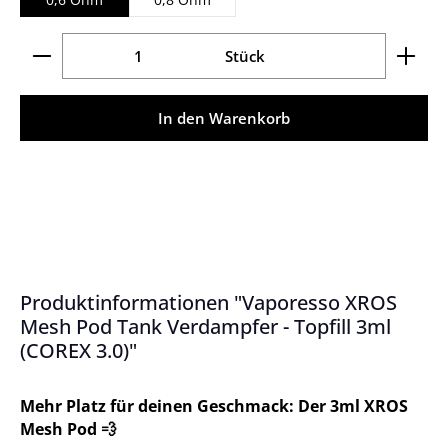
Produkt Anzahl: Gib den gewünschten Wert ein ode
Stück
In den Warenkorb
Produktinformationen "Vaporesso XROS
Mesh Pod Tank Verdampfer - Topfill 3ml
(COREX 3.0)"
Mehr Platz für deinen Geschmack: Der 3ml XROS
Mesh Pod
💨