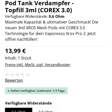
Pod Tank Verdampfer -
Topfill 3ml (COREX 3.0)
Verfügbare Widerstände:
0,6 Ohm
Maximale Kapazität & ultimativer Geschmack! Die
neuen 3ml XROS Mesh Pods mit COREX 3.0
Technologie für dein Vaporesso Xros Pro 2. Jetzt
siffrei nachfüllen!
Regulärer Preis:
13,99 €
Inhalt:
1 Stück
Preise inkl. MwSt. zzgl. Versandkosten
Durchschnittliche Bewertung von 0 von 5 Sternen
Bewerten
Sofort verfügbar, Lieferzeit: 1-3 Tage
auswählen
Verfügbare Widerstände
0,6 Ohm
0,8 Ohm