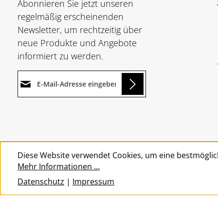
Abonnieren Sie jetzt unseren
regelmäßig erscheinenden
Newsletter, um rechtzeitig über
neue Produkte und Angebote
informiert zu werden.
E-Mail-Adresse*
Loading...
Datenschutz
Die mit einem Stern (*)
Ich habe die
markierten Felder sind
Um weiterzugehen, geben Sie
Datenschutzbestimmungen
Pflichtfelder.
die oben abgebildeten Zeichen
zur Kenntnis genommen und
Diese Website verwendet Cookies, um eine bestmöglic
ein
*
die
AGB
gelesen und bin mit
Mehr Informationen ...
ihnen einverstanden.
*
Datenschutz
|
Impressum
© 2026 Wolkengarage - with
by
Zenit Design