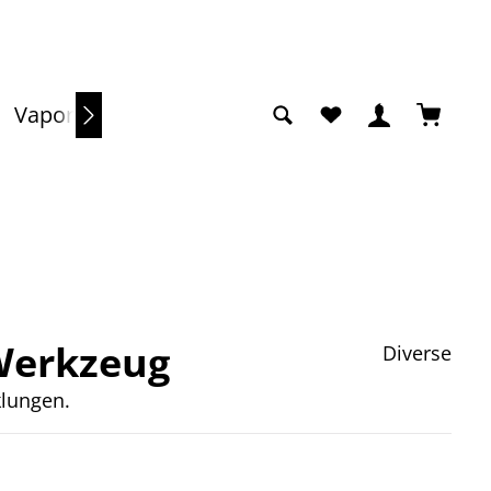
Du hast 0 Produkte a
Warenko
Vaporizer
Sale
Werkzeug
Diverse
klungen.