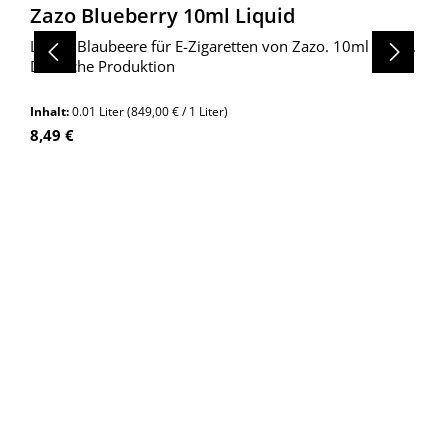
Zazo Blueberry 10ml Liquid
Liquid Blaubeere für E-Zigaretten von Zazo. 10ml Inhalt.
Deutsche Produktion
Inhalt:
0.01 Liter
(849,00 € / 1 Liter)
Regulärer Preis:
8,49 €