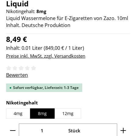
Liquid
Nikotingehalt:
8mg
Liquid Wassermelone für E-Zigaretten von Zazo. 10ml
Inhalt. Deutsche Produktion
Regulärer Preis:
8,49 €
Inhalt:
0.01 Liter
(849,00 € / 1 Liter)
Preise inkl. MwSt. zzgl. Versandkosten
Durchschnittliche Bewertung von 0 von 5 Sternen
Bewerten
Sofort verfügbar, Lieferzeit: 1-3 Tage
auswählen
Nikotingehalt
4mg
8mg
12mg
Produkt Anzahl: Gib den gewünschten Wert ein ode
Stück