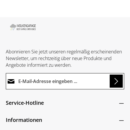
Abonnieren Sie jetzt unseren regelmäßig erscheinenden
Newsletter, um rechtzeitig über neue Produkte und
Angebote informiert zu werden.
E-Mail-Adresse*
g...
Datenschutz
Die mit einem Stern (*) markierten Felder sind
Service-Hotline
Ich habe die
Datenschutzbestimmungen
zur
Pflichtfelder.
Um weiterzugehen, geben Sie die oben abgebildeten
Kenntnis genommen und die
AGB
gelesen und
Zeichen ein
*
Informationen
bin mit ihnen einverstanden.
*