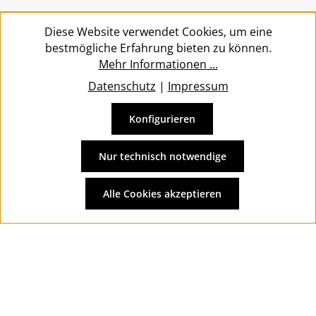
Service
Diese Website verwendet Cookies, um eine
bestmögliche Erfahrung bieten zu können.
Mehr Informationen ...
Datenschutz
|
Impressum
Konfigurieren
Vertrag widerrufen
Alle Preise inkl. gesetzl. Mehrwertsteuer zzgl.
Versandkosten
Nur technisch notwendige
und ggf. Nachnahmegebühren, wenn nicht anders
angegeben.
Alle Cookies akzeptieren
© 2026 Wolkengarage - with
by
Zenit Design