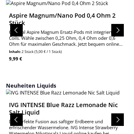
Aspire Magnum/Nano Pod 0,4 Ohm 2
Stück
Original Aspire Magnum Ersatz-Pods mit integrierten
Coils. Wähle zwischen 0,25 Ohm, 0,4 Ohm oder 0,6
Ohm für maximalen Geschmack. Jetzt bequem online
bestellen!
Inhalt:
2 Stück
(5,00 € / 1 Stück)
Regulärer Preis:
9,99 €
Produktgalerie überspringen
Neuheiten Liquids
IVG INTENSE Blue Razz Lemonade Nic
Salt Liquid
Die perfekte Fusion aus saftiger Erdbeere und
erfrischender Wassermelone. IVG Intense Strawberry
Watermelon Nikotinsalz Liquid online kaufen bei