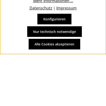
Mehr Informationen ...
Datenschutz
|
Impressum
Konfigurieren
Vertrag widerrufen
Alle Preise inkl. gesetzl. Mehrwertsteuer zzgl.
Versandkosten
Nur technisch notwendige
und ggf. Nachnahmegebühren, wenn nicht anders
angegeben.
Alle Cookies akzeptieren
© 2026 Wolkengarage - with
by
Zenit Design