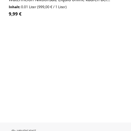
Wolkengarage!
Inhalt:
0.01 Liter
(999,00 € / 1 Liter)
Regulärer Preis:
9,99 €