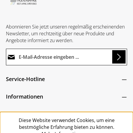
Abonnieren Sie jetzt unseren regelmäßig erscheinenden
Newsletter, um rechtzeitig über neue Produkte und
Angebote informiert zu werden.
E-Mail-Adresse*
g...
Datenschutz
Die mit einem Stern (*) markierten Felder sind
Service-Hotline
Ich habe die
Datenschutzbestimmungen
zur
Pflichtfelder.
Um weiterzugehen, geben Sie die oben abgebildeten
Kenntnis genommen und die
AGB
gelesen und
Zeichen ein
*
Informationen
bin mit ihnen einverstanden.
*
Service
Diese Website verwendet Cookies, um eine
bestmögliche Erfahrung bieten zu können.