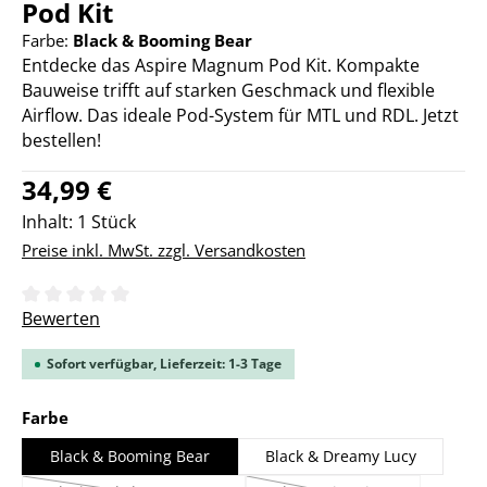
Pod Kit
Farbe:
Black & Booming Bear
Entdecke das Aspire Magnum Pod Kit. Kompakte
Bauweise trifft auf starken Geschmack und flexible
Airflow. Das ideale Pod-System für MTL und RDL. Jetzt
bestellen!
Regulärer Preis:
34,99 €
Inhalt:
1 Stück
Preise inkl. MwSt. zzgl. Versandkosten
Durchschnittliche Bewertung von 0 von 5 Sternen
Bewerten
Sofort verfügbar, Lieferzeit: 1-3 Tage
auswählen
Farbe
Black & Booming Bear
Black & Dreamy Lucy