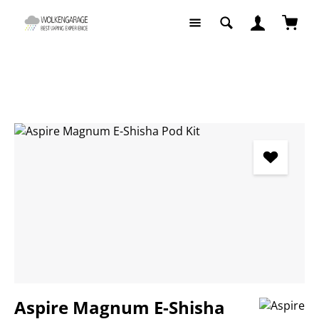
Zum Hauptinhalt springen
Waren
E-Zigaretten
E-Zigaretten Komplettsets
Bildergalerie überspringen
Aspire Magnum E-Shisha