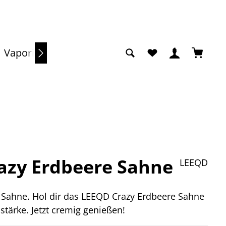
Du hast 0 Produkte a
Warenko
Vaporizer
Sale
razy Erdbeere Sahne
LEEQD
e Sahne. Hol dir das LEEQD Crazy Erdbeere Sahne
tärke. Jetzt cremig genießen!