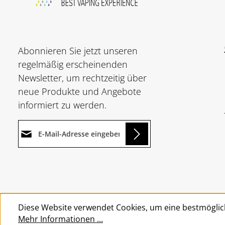
Abonnieren Sie jetzt unseren
regelmäßig erscheinenden
Newsletter, um rechtzeitig über
neue Produkte und Angebote
informiert zu werden.
E-Mail-Adresse*
ing...
Datenschutz
Die mit einem Stern (*)
Ich habe die
markierten Felder sind
Um weiterzugehen, geben Sie
Datenschutzbestimmungen
Pflichtfelder.
die oben abgebildeten Zeichen
zur Kenntnis genommen und
Diese Website verwendet Cookies, um eine bestmöglic
ein
*
die
AGB
gelesen und bin mit
Mehr Informationen ...