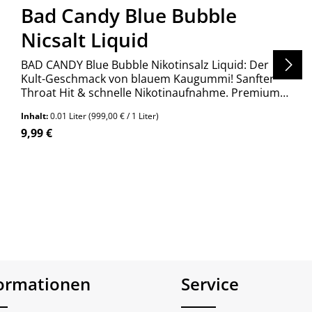
Bad Candy Blue Bubble
Nicsalt Liquid
BAD CANDY Blue Bubble Nikotinsalz Liquid: Der
Kult-Geschmack von blauem Kaugummi! Sanfter
Throat Hit & schnelle Nikotinaufnahme. Premium
Qualität aus Deutschland. Jetzt entdecken!
Inhalt:
0.01 Liter
(999,00 € / 1 Liter)
Regulärer Preis:
9,99 €
formationen
Service