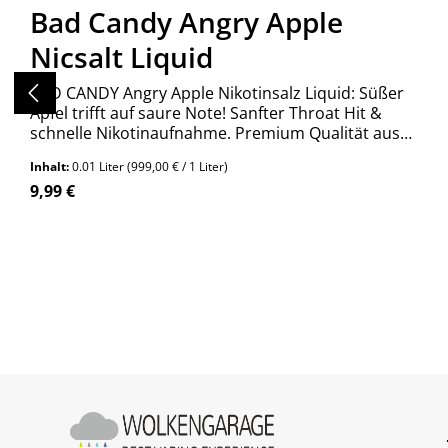
Bad Candy Angry Apple
Nicsalt Liquid
BAD CANDY Angry Apple Nikotinsalz Liquid: Süßer
Apfel trifft auf saure Note! Sanfter Throat Hit &
schnelle Nikotinaufnahme. Premium Qualität aus
Deutschland. Jetzt entdecken!
Inhalt:
0.01 Liter
(999,00 € / 1 Liter)
Regulärer Preis:
9,99 €