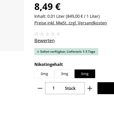
Regulärer Preis:
8,49 €
Inhalt:
0.01 Liter
(849,00 € / 1 Liter)
Preise inkl. MwSt. zzgl. Versandkosten
Durchschnittliche Bewertung von 0 v
Bewerten
Sofort verfügbar, Lieferzeit: 1-3 Tage
auswählen
Nikotingehalt
0mg
3mg
6mg
Produkt Anzahl: Gib den gew
Stück