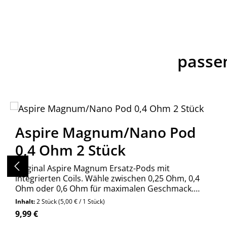
passe
Produktgalerie überspringen
Aspire Magnum/Nano Pod
0,4 Ohm 2 Stück
Original Aspire Magnum Ersatz-Pods mit
integrierten Coils. Wähle zwischen 0,25 Ohm, 0,4
Ohm oder 0,6 Ohm für maximalen Geschmack.
Jetzt bequem online bestellen!
Inhalt:
2 Stück
(5,00 € / 1 Stück)
Regulärer Preis:
9,99 €