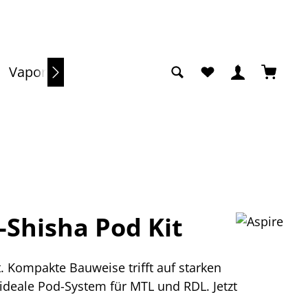
Du hast 0 Produkte a
Warenko
Vaporizer
Sale
Shisha Pod Kit
 Kompakte Bauweise trifft auf starken
ideale Pod-System für MTL und RDL. Jetzt