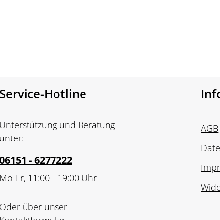
n Wert ein oder benutze die Schaltfläch
Produkt Anzahl: Gib den gewünschte
Pod
Service-Hotline
In
Unterstützung und Beratung
AGB
unter:
Date
06151 - 6277222
Imp
Mo-Fr, 11:00 - 19:00 Uhr
Wide
Oder über unser