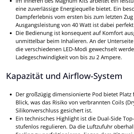
Im Inneren des Magnum Kits arbeitet ein leist
eine zuverlässige Energiequelle bietet. Ein be
Dampferlebnis vom ersten bis zum letzten Zug 
Ausgangsleistung von 40 Watt ist dabei perfek
Die Bedienung ist konsequent auf Komfort ausge
unmittelbar beim Inhalieren. An der Unterseite
die verschiedenen LED-Modi gewechselt werden
Ladegeschwindigkeit von bis zu 2 Ampere.
Kapazität und Airflow-System
Der großzügig dimensionierte Pod bietet Platz 
Blick, was das Risiko von verbrannten Coils (Dry
Silikonverschluss gesichert ist.
Ein technisches Highlight ist die Dual-Side Top
stufenlos regulieren. Da die Luftzufuhr oberhal