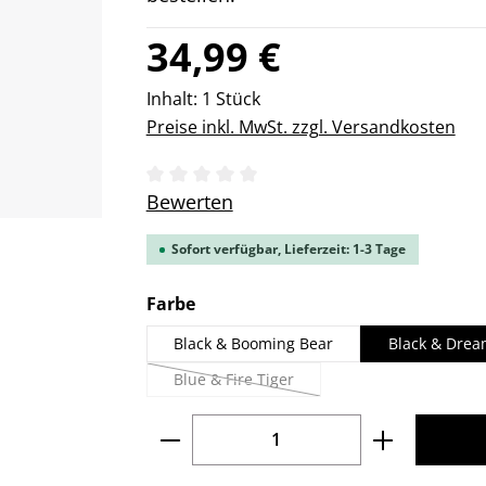
Regulärer Preis:
34,99 €
Inhalt:
1 Stück
Preise inkl. MwSt. zzgl. Versandkosten
Durchschnittliche Bewertung von 0 v
Bewerten
Sofort verfügbar, Lieferzeit: 1-3 Tage
auswählen
Farbe
Black & Booming Bear
Black & Drea
Blue & Fire Tiger
(Diese Option ist zurzeit nicht verfügbar.)
Produkt Anzahl: Gib den gew