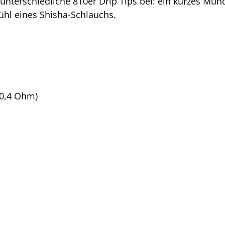
i unterschiedliche 810er Drip Tips bei: ein kurzes M
ühl eines Shisha-Schlauchs.
(0,4 Ohm)