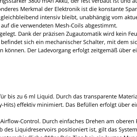
ungsstarker 3800 mAh Akku, der fest verbaut ist und 
sonderes Merkmal der Elektronik ist die konstante Spa
gleichbleibend intensiv bleibt, unabhängig vom akt
t auf die verwendeten Mesh-Coils abgestimmt.
legt. Dank der präzisen Zugautomatik wird kein Feuer
 befindet sich ein mechanischer Schalter, mit dem si
 können. Der Ladevorgang erfolgt zeitgemäß über e
für bis zu 6 ml Liquid. Durch das transparente Materi
-Hits) effektiv minimiert. Das Befüllen erfolgt über e
-Airflow-Control.
Durch einfaches Drehen am oberen R
b des Liquidreservoirs positioniert ist, gilt das Syst