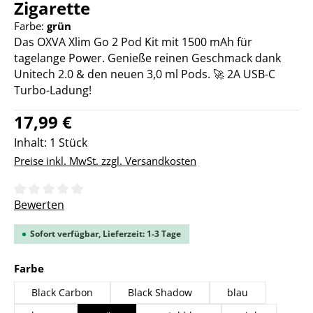
Zigarette
Farbe:
grün
Das OXVA Xlim Go 2 Pod Kit mit 1500 mAh für
tagelange Power. Genieße reinen Geschmack dank
Unitech 2.0 & den neuen 3,0 ml Pods. 🚀 2A USB-C
Turbo-Ladung!
Regulärer Preis:
17,99 €
Inhalt:
1 Stück
Preise inkl. MwSt. zzgl. Versandkosten
Durchschnittliche Bewertung von 0 von 5 Sternen
Bewerten
Sofort verfügbar, Lieferzeit: 1-3 Tage
auswählen
Farbe
Black Carbon
Black Shadow
blau