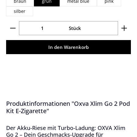
braun
grün
metal blue
pink
silber
Produkt Anzahl: Gib den gewünschten Wert ein ode
Stück
In den Warenkorb
Produktinformationen "Oxva Xlim Go 2 Pod
Kit E-Zigarette"
Der Akku-Riese mit Turbo-Ladung: OXVA Xlim
Go 2 – Dein Geschmacks-Upgrade für