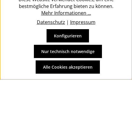
bestmögliche Erfahrung bieten zu können.
Mehr Informationen ...
Datenschutz
|
Impressum
Konfigurieren
Vertrag widerrufen
Alle Preise inkl. gesetzl. Mehrwertsteuer zzgl.
Versandkosten
Nur technisch notwendige
und ggf. Nachnahmegebühren, wenn nicht anders
angegeben.
Alle Cookies akzeptieren
© 2026 Wolkengarage - with
by
Zenit Design