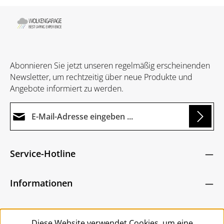
Abonnieren Sie jetzt unseren regelmäßig erscheinenden
Newsletter, um rechtzeitig über neue Produkte und
Angebote informiert zu werden.
E-Mail-Adresse*
oading...
Datenschutz
Die mit einem Stern (*) markierten Felder sind
Service-Hotline
Ich habe die
Datenschutzbestimmungen
zur
Pflichtfelder.
Um weiterzugehen, geben Sie die oben abgebildeten
Kenntnis genommen und die
AGB
gelesen und
Zeichen ein
*
Informationen
bin mit ihnen einverstanden.
*
Service
Diese Website verwendet Cookies, um eine