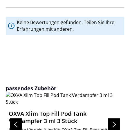
Keine Bewertungen gefunden. Teilen Sie Ihre
Erfahrungen mit anderen.
Produktgalerie überspringen
passendes Zubehör
OXVA Xlim Top Fill Pod Tank
Verdampfer 3 ml 3 Stück
Upgrade für dein Xlim Kit: OXVA Top Fill Pods mit 3ml