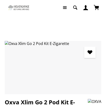
Zum Hauptinhalt springen
Waren
E-Zigaretten
E-Zigaretten Komplettsets
Bildergalerie überspringen
Oxva Xlim Go 2 Pod Kit E-