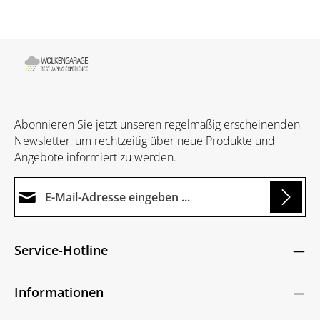
Abonnieren Sie jetzt unseren regelmäßig erscheinenden
Newsletter, um rechtzeitig über neue Produkte und
Angebote informiert zu werden.
E-Mail-Adresse*
Loading...
Datenschutz
Die mit einem Stern (*) markierten Felder sind
Service-Hotline
Ich habe die
Datenschutzbestimmungen
zur
Pflichtfelder.
Um weiterzugehen, geben Sie die oben abgebildeten
Kenntnis genommen und die
AGB
gelesen und
Zeichen ein
*
Informationen
bin mit ihnen einverstanden.
*