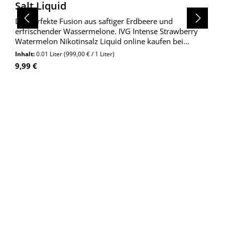
Salt Liquid
Die perfekte Fusion aus saftiger Erdbeere und
erfrischender Wassermelone. IVG Intense Strawberry
Watermelon Nikotinsalz Liquid online kaufen bei
Wolkengarage!
Inhalt:
0.01 Liter
(999,00 € / 1 Liter)
Regulärer Preis:
9,99 €