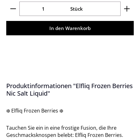
Produkt Anzahl: Gib den gewünschten Wert ein ode
Stück
In den Warenkorb
Produktinformationen "Elfliq Frozen Berries
Nic Salt Liquid"
️ Elfliq Frozen Berries
❄
❄
Tauchen Sie ein in eine frostige Fusion, die Ihre
Geschmacksknospen belebt: Elfliq Frozen Berries.