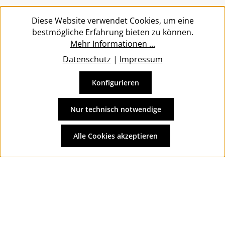
Service
Diese Website verwendet Cookies, um eine
bestmögliche Erfahrung bieten zu können.
Mehr Informationen ...
Datenschutz
|
Impressum
Konfigurieren
Vertrag widerrufen
Alle Preise inkl. gesetzl. Mehrwertsteuer zzgl.
Versandkosten
Nur technisch notwendige
und ggf. Nachnahmegebühren, wenn nicht anders
angegeben.
Alle Cookies akzeptieren
© 2026 Wolkengarage - with
by
Zenit Design