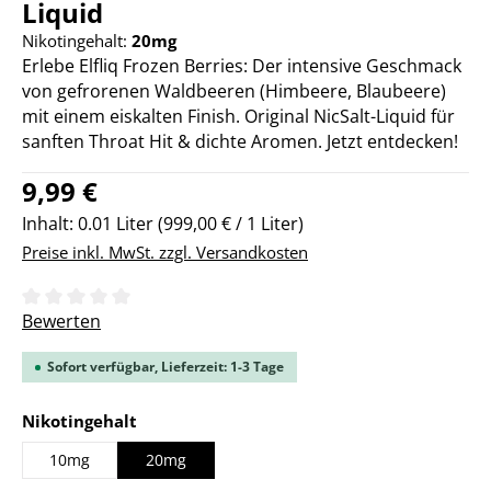
Liquid
Nikotingehalt:
20mg
Erlebe Elfliq Frozen Berries: Der intensive Geschmack
von gefrorenen Waldbeeren (Himbeere, Blaubeere)
mit einem eiskalten Finish. Original NicSalt-Liquid für
sanften Throat Hit & dichte Aromen. Jetzt entdecken!
Regulärer Preis:
9,99 €
Inhalt:
0.01 Liter
(999,00 € / 1 Liter)
Preise inkl. MwSt. zzgl. Versandkosten
Durchschnittliche Bewertung von 0 von 5 Sternen
Bewerten
Sofort verfügbar, Lieferzeit: 1-3 Tage
auswählen
Nikotingehalt
10mg
20mg