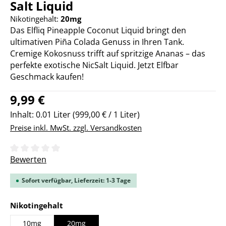
Salt Liquid
Nikotingehalt:
20mg
Das Elfliq Pineapple Coconut Liquid bringt den
ultimativen Piña Colada Genuss in Ihren Tank.
Cremige Kokosnuss trifft auf spritzige Ananas – das
perfekte exotische NicSalt Liquid. Jetzt Elfbar
Geschmack kaufen!
Regulärer Preis:
9,99 €
Inhalt:
0.01 Liter
(999,00 € / 1 Liter)
Preise inkl. MwSt. zzgl. Versandkosten
Durchschnittliche Bewertung von 0 von 5 Sternen
Bewerten
Sofort verfügbar, Lieferzeit: 1-3 Tage
auswählen
Nikotingehalt
10mg
20mg