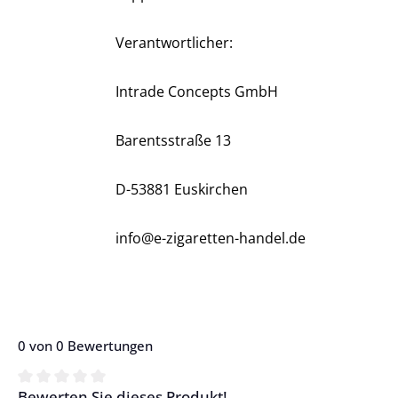
Verantwortlicher:
Intrade Concepts GmbH
Barentsstraße 13
D-53881 Euskirchen
info@e-zigaretten-handel.de
0 von 0 Bewertungen
Bewerten Sie dieses Produkt!
Durchschnittliche Bewertung von 0 von 5 Sternen