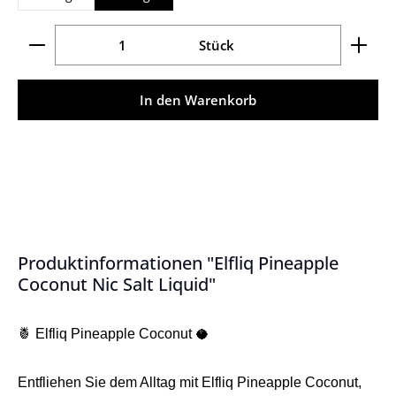
Produkt Anzahl: Gib den gewünschten Wert ein ode
Stück
In den Warenkorb
Produktinformationen "Elfliq Pineapple
Coconut Nic Salt Liquid"
🍍 Elfliq Pineapple Coconut 🥥
Entfliehen Sie dem Alltag mit Elfliq Pineapple Coconut,