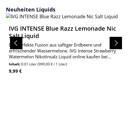
Produktgalerie überspringen
Neuheiten Liquids
IVG INTENSE Blue Razz Lemonade Nic
Salt Liquid
Die perfekte Fusion aus saftiger Erdbeere und
erfrischender Wassermelone. IVG Intense Strawberry
Watermelon Nikotinsalz Liquid online kaufen bei
Wolkengarage!
Inhalt:
0.01 Liter
(999,00 € / 1 Liter)
Regulärer Preis:
9,99 €