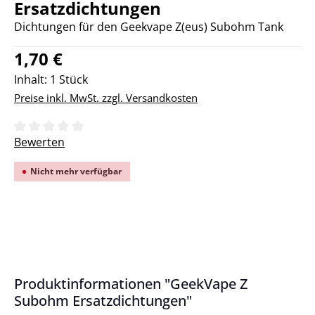
Ersatzdichtungen
Dichtungen für den Geekvape Z(eus) Subohm Tank
Regulärer Preis:
1,70 €
Inhalt:
1 Stück
Preise inkl. MwSt. zzgl. Versandkosten
Durchschnittliche Bewertung von 0 von 5 Sternen
Bewerten
Nicht mehr verfügbar
Produktinformationen "GeekVape Z
Subohm Ersatzdichtungen"