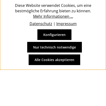
Service
Diese Website verwendet Cookies, um eine
bestmögliche Erfahrung bieten zu können.
Mehr Informationen ...
Datenschutz
|
Impressum
Konfigurieren
Vertrag widerrufen
Alle Preise inkl. gesetzl. Mehrwertsteuer zzgl.
Versandkosten
Nur technisch notwendige
und ggf. Nachnahmegebühren, wenn nicht anders
angegeben.
Alle Cookies akzeptieren
© 2026 Wolkengarage - with
by
Zenit Design