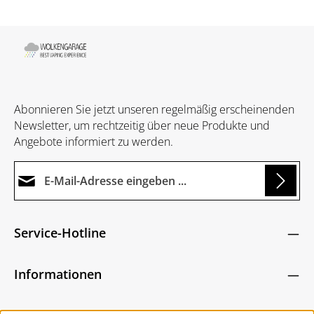
Abonnieren Sie jetzt unseren regelmäßig erscheinenden
Newsletter, um rechtzeitig über neue Produkte und
Angebote informiert zu werden.
E-Mail-Adresse*
Loading...
Datenschutz
Die mit einem Stern (*) markierten Felder sind
Service-Hotline
Ich habe die
Datenschutzbestimmungen
zur
Pflichtfelder.
Um weiterzugehen, geben Sie die oben abgebildeten
Kenntnis genommen und die
AGB
gelesen und
Zeichen ein
*
Informationen
bin mit ihnen einverstanden.
*