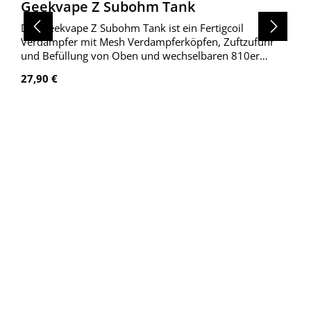
Geekvape Z Subohm Tank
Der Geekvape Z Subohm Tank ist ein Fertigcoil
Verdampfer mit Mesh Verdampferköpfen, Zuftzufuhr
und Befüllung von Oben und wechselbaren 810er
Mundstück.
Regulärer Preis:
27,90 €