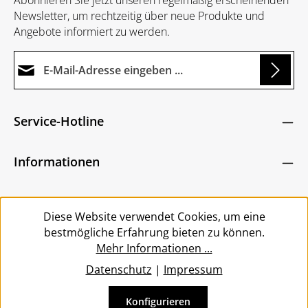
Abonnieren Sie jetzt unseren regelmäßig erscheinenden
Newsletter, um rechtzeitig über neue Produkte und
Angebote informiert zu werden.
E-Mail-Adresse*
ing...
Datenschutz
Die mit einem Stern (*) markierten Felder sind
Service-Hotline
Ich habe die
Datenschutzbestimmungen
zur
Pflichtfelder.
Um weiterzugehen, geben Sie die oben abgebildeten
Kenntnis genommen und die
AGB
gelesen und
Zeichen ein
*
Informationen
bin mit ihnen einverstanden.
*
Service
Diese Website verwendet Cookies, um eine
bestmögliche Erfahrung bieten zu können.
Mehr Informationen ...
Datenschutz
|
Impressum
Konfigurieren
Vertrag widerrufen