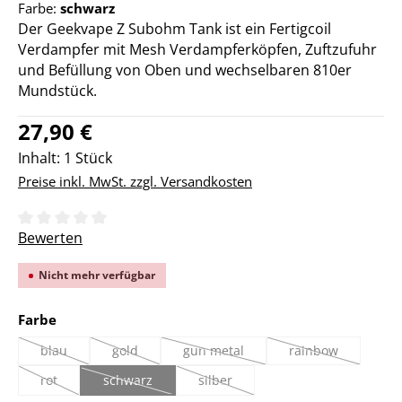
Farbe:
schwarz
Der Geekvape Z Subohm Tank ist ein Fertigcoil
Verdampfer mit Mesh Verdampferköpfen, Zuftzufuhr
und Befüllung von Oben und wechselbaren 810er
Mundstück.
Regulärer Preis:
27,90 €
Inhalt:
1 Stück
Preise inkl. MwSt. zzgl. Versandkosten
Durchschnittliche Bewertung von 0 von 5 Sternen
Bewerten
Nicht mehr verfügbar
auswählen
Farbe
blau
gold
gun metal
rainbow
(Diese Option ist zurzeit nicht verfügbar.)
(Diese Option ist zurzeit nicht verfügbar.)
(Diese Option ist zurzeit nicht verfügb
(Diese Option ist 
rot
schwarz
silber
(Diese Option ist zurzeit nicht verfügbar.)
(Diese Option ist zurzeit nicht verfügbar.)
(Diese Option ist zurzeit nicht verfügb