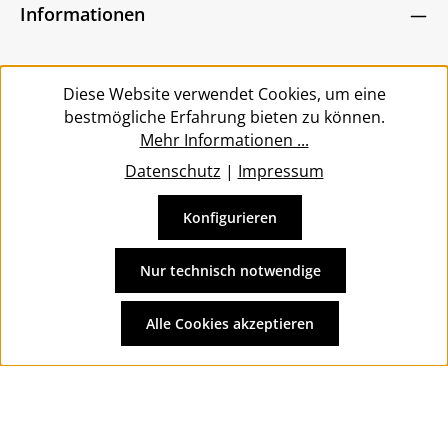
Zeichen ein
*
Informationen
bin mit ihnen einverstanden.
*
Service
Diese Website verwendet Cookies, um eine
bestmögliche Erfahrung bieten zu können.
Mehr Informationen ...
Datenschutz
|
Impressum
Konfigurieren
Vertrag widerrufen
Alle Preise inkl. gesetzl. Mehrwertsteuer zzgl.
Versandkosten
Nur technisch notwendige
und ggf. Nachnahmegebühren, wenn nicht anders
angegeben.
Alle Cookies akzeptieren
© 2026 Wolkengarage - with
by
Zenit Design