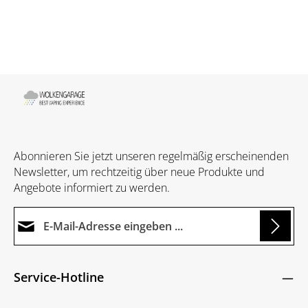
Abonnieren Sie jetzt unseren regelmäßig erscheinenden
Newsletter, um rechtzeitig über neue Produkte und
Angebote informiert zu werden.
E-Mail-Adresse*
Loading...
Datenschutz
Die mit einem Stern (*) markierten Felder sind
Service-Hotline
Ich habe die
Datenschutzbestimmungen
zur
Pflichtfelder.
Um weiterzugehen, geben Sie die oben abgebildeten
Kenntnis genommen und die
AGB
gelesen und