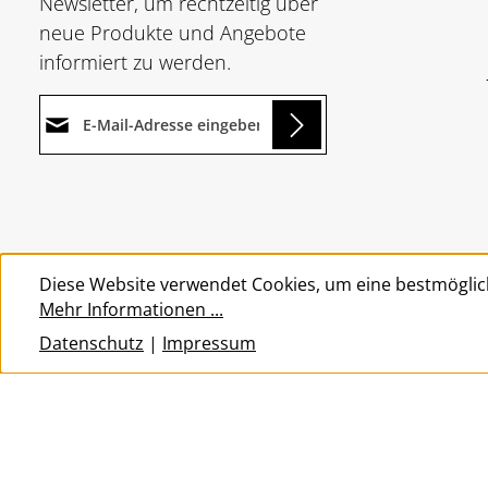
Newsletter, um rechtzeitig über
neue Produkte und Angebote
informiert zu werden.
E-Mail-Adresse*
Loading...
Datenschutz
Die mit einem Stern (*)
Ich habe die
markierten Felder sind
Um weiterzugehen, geben Sie
Datenschutzbestimmungen
Pflichtfelder.
die oben abgebildeten Zeichen
zur Kenntnis genommen und
Diese Website verwendet Cookies, um eine bestmöglic
ein
*
die
AGB
gelesen und bin mit
Mehr Informationen ...
ihnen einverstanden.
*
Datenschutz
|
Impressum
© 2026 Wolkengarage - with
by
Zenit Design