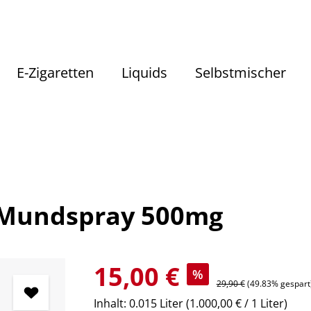
E-Zigaretten
Liquids
Selbstmischer
Sale
 Mundspray 500mg
Verkaufspreis:
15,00 €
%
Regulärer Preis:
29,90 €
(49.83% gespart
Inhalt:
0.015 Liter
(1.000,00 € / 1 Liter)