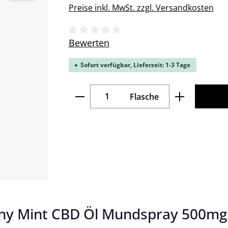
Preise inkl. MwSt. zzgl. Versandkosten
Durchschnittliche Bewertung von 0 v
Bewerten
Sofort verfügbar, Lieferzeit: 1-3 Tage
Produkt Anzahl: Gib den gew
Flasche
ny Mint CBD Öl Mundspray 500mg