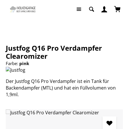
Zum Hauptinhalt springen
Waren
E-Zigaretten
Fertigcoil Verdampfer
Justfog Q16 Pro Verdampfer
Clearomizer
Farbe:
pink
Der Justfog Q16 Pro Verdampfer ist ein Tank für
Backendampfer (MTL) und hat ein Füllvolumen von
1,9ml.
Bildergalerie überspringen