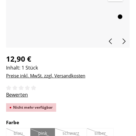
Regulärer Preis:
12,90 €
Inhalt:
1 Stück
Preise inkl. MwSt. zzgl. Versandkosten
Durchschnittliche Bewertung von 0 von 5 Sternen
Bewerten
Nicht mehr verfügbar
auswählen
Farbe
blau
pink
schwarz
silber