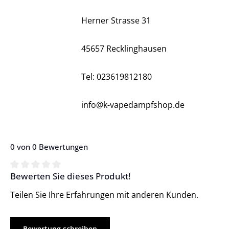
Herner Strasse 31
45657 Recklinghausen
Tel: 023619812180
info@k-vapedampfshop.de
0 von 0 Bewertungen
Bewerten Sie dieses Produkt!
Durchschnittliche Bewertung von 0 von 5 Sternen
Teilen Sie Ihre Erfahrungen mit anderen Kunden.
Bewertung schreiben