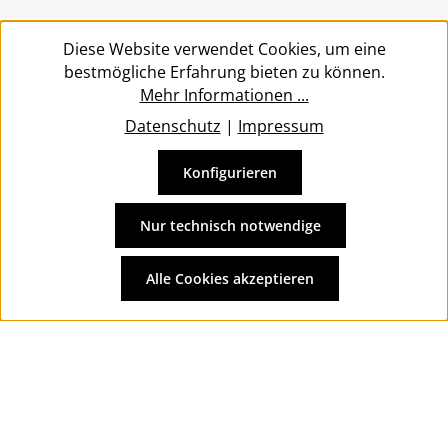
Service
Diese Website verwendet Cookies, um eine
bestmögliche Erfahrung bieten zu können.
Mehr Informationen ...
Datenschutz
|
Impressum
Konfigurieren
Vertrag widerrufen
Alle Preise inkl. gesetzl. Mehrwertsteuer zzgl.
Versandkosten
Nur technisch notwendige
und ggf. Nachnahmegebühren, wenn nicht anders
angegeben.
Alle Cookies akzeptieren
© 2026 Wolkengarage - with
by
Zenit Design