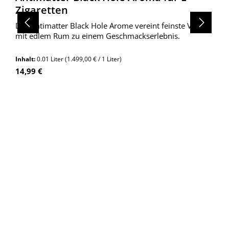
Zigaretten
Das Antimatter Black Hole Arome vereint feinste Vanille
mit edlem Rum zu einem Geschmackserlebnis.
Inhalt:
0.01 Liter
(1.499,00 € / 1 Liter)
Regulärer Preis:
14,99 €