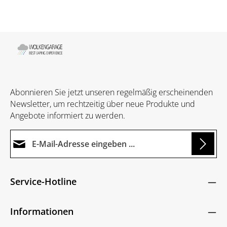
Abonnieren Sie jetzt unseren regelmäßig erscheinenden
Newsletter, um rechtzeitig über neue Produkte und
Angebote informiert zu werden.
E-Mail-Adresse*
Loading...
Datenschutz
Die mit einem Stern (*) markierten Felder sind
Service-Hotline
Ich habe die
Datenschutzbestimmungen
zur
Pflichtfelder.
Um weiterzugehen, geben Sie die oben abgebildeten
Kenntnis genommen und die
AGB
gelesen und
Zeichen ein
*
Informationen
bin mit ihnen einverstanden.
*