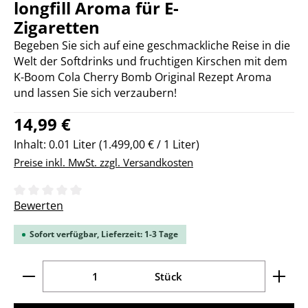
longfill Aroma für E-
Zigaretten
Begeben Sie sich auf eine geschmackliche Reise in die
Welt der Softdrinks und fruchtigen Kirschen mit dem
K-Boom Cola Cherry Bomb Original Rezept Aroma
und lassen Sie sich verzaubern!
Regulärer Preis:
14,99 €
Inhalt:
0.01 Liter
(1.499,00 € / 1 Liter)
Preise inkl. MwSt. zzgl. Versandkosten
Durchschnittliche Bewertung von 0 von 5 Sternen
Bewerten
Sofort verfügbar, Lieferzeit: 1-3 Tage
Produkt Anzahl: Gib den gewünschten Wert ein ode
Stück