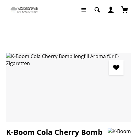
Zum Hauptinhalt springen
Waren
Selbstmischer
Aromen nach Hersteller
K-Boom
Bildergalerie überspringen
K-Boom Cola Cherry Bomb