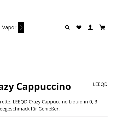
Du hast 0 Produkte a
Warenko
Vaporizer
Sale
razy Cappuccino
LEEQD
ette. LEEQD Crazy Cappuccino Liquid in 0, 3
feegeschmack für Genießer.