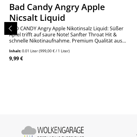
Bad Candy Angry Apple
Nicsalt Liquid
BAD CANDY Angry Apple Nikotinsalz Liquid: Süßer
Apfel trifft auf saure Note! Sanfter Throat Hit &
schnelle Nikotinaufnahme. Premium Qualität aus
Deutschland. Jetzt entdecken!
Inhalt:
0.01 Liter
(999,00 € / 1 Liter)
Regulärer Preis:
9,99 €