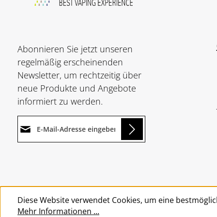
Abonnieren Sie jetzt unseren
regelmäßig erscheinenden
Newsletter, um rechtzeitig über
neue Produkte und Angebote
informiert zu werden.
E-Mail-Adresse*
ing...
Datenschutz
Die mit einem Stern (*)
Ich habe die
markierten Felder sind
Um weiterzugehen, geben Sie
Datenschutzbestimmungen
Pflichtfelder.
die oben abgebildeten Zeichen
zur Kenntnis genommen und
Diese Website verwendet Cookies, um eine bestmöglic
ein
*
die
AGB
gelesen und bin mit
Mehr Informationen ...