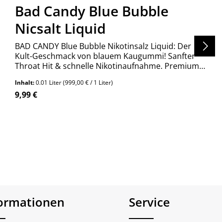
Bad Candy Blue Bubble
Nicsalt Liquid
BAD CANDY Blue Bubble Nikotinsalz Liquid: Der
Kult-Geschmack von blauem Kaugummi! Sanfter
Throat Hit & schnelle Nikotinaufnahme. Premium
Qualität aus Deutschland. Jetzt entdecken!
Inhalt:
0.01 Liter
(999,00 € / 1 Liter)
Regulärer Preis:
9,99 €
formationen
Service