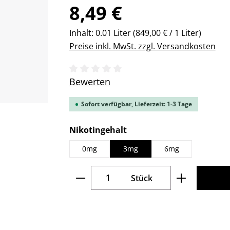
Regulärer Preis:
8,49 €
Inhalt:
0.01 Liter
(849,00 € / 1 Liter)
Preise inkl. MwSt. zzgl. Versandkosten
Durchschnittliche Bewertung von 0 v
Bewerten
Sofort verfügbar, Lieferzeit: 1-3 Tage
auswählen
Nikotingehalt
0mg
3mg
6mg
Produkt Anzahl: Gib den gew
Stück