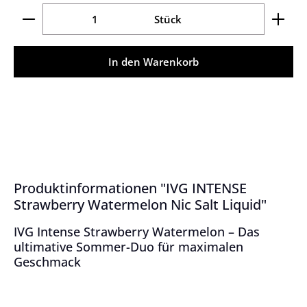
Produkt Anzahl: Gib den gewünschten Wert ein ode
Stück
In den Warenkorb
Produktinformationen "IVG INTENSE
Strawberry Watermelon Nic Salt Liquid"
IVG Intense Strawberry Watermelon – Das
ultimative Sommer-Duo für maximalen
Geschmack