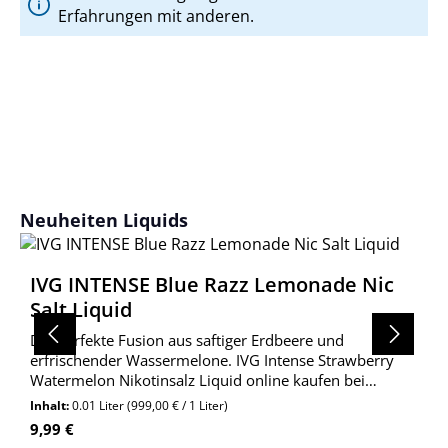
Erfahrungen mit anderen.
Produktgalerie überspringen
Neuheiten Liquids
IVG INTENSE Blue Razz Lemonade Nic
Salt Liquid
Die perfekte Fusion aus saftiger Erdbeere und
erfrischender Wassermelone. IVG Intense Strawberry
Watermelon Nikotinsalz Liquid online kaufen bei
Wolkengarage!
Inhalt:
0.01 Liter
(999,00 € / 1 Liter)
Regulärer Preis:
9,99 €