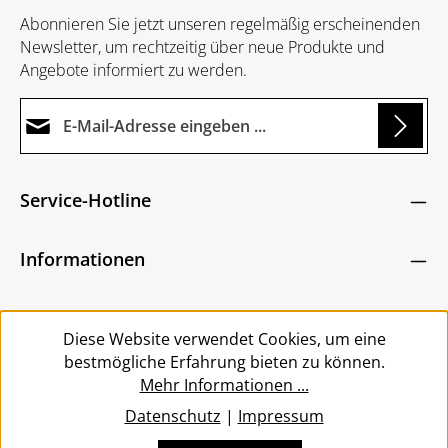
Abonnieren Sie jetzt unseren regelmäßig erscheinenden
Newsletter, um rechtzeitig über neue Produkte und
Angebote informiert zu werden.
E-Mail-Adresse*
g...
Datenschutz
Die mit einem Stern (*) markierten Felder sind
Service-Hotline
Ich habe die
Datenschutzbestimmungen
zur
Pflichtfelder.
Um weiterzugehen, geben Sie die oben abgebildeten
Kenntnis genommen und die
AGB
gelesen und
Zeichen ein
*
Informationen
bin mit ihnen einverstanden.
*
Service
Diese Website verwendet Cookies, um eine
bestmögliche Erfahrung bieten zu können.
Mehr Informationen ...
Datenschutz
|
Impressum