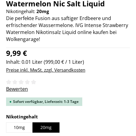
Watermelon Nic Salt Liquid
Nikotingehalt:
20mg
Die perfekte Fusion aus saftiger Erdbeere und
erfrischender Wassermelone. IVG Intense Strawberry
Watermelon Nikotinsalz Liquid online kaufen bei
Wolkengarage!
Regulärer Preis:
9,99 €
Inhalt:
0.01 Liter
(999,00 € / 1 Liter)
Preise inkl. MwSt. zzgl. Versandkosten
Durchschnittliche Bewertung von 0 von 5 Sternen
Bewerten
Sofort verfügbar, Lieferzeit: 1-3 Tage
auswählen
Nikotingehalt
10mg
20mg