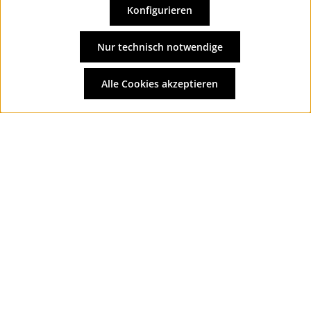
Konfigurieren
Vertrag widerrufen
Alle Preise inkl. gesetzl. Mehrwertsteuer zzgl.
Versandkosten
Nur technisch notwendige
und ggf. Nachnahmegebühren, wenn nicht anders
angegeben.
Alle Cookies akzeptieren
© 2026 Wolkengarage - with
by
Zenit Design