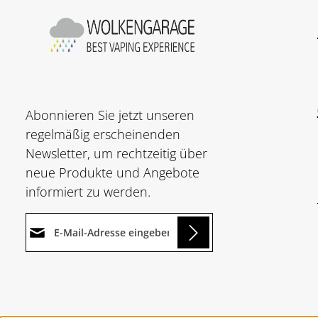
Abonnieren Sie jetzt unseren
regelmäßig erscheinenden
Newsletter, um rechtzeitig über
neue Produkte und Angebote
informiert zu werden.
E-Mail-Adresse*
ing...
Datenschutz
Die mit einem Stern (*)
Ich habe die
markierten Felder sind
Um weiterzugehen, geben Sie
Datenschutzbestimmungen
Pflichtfelder.