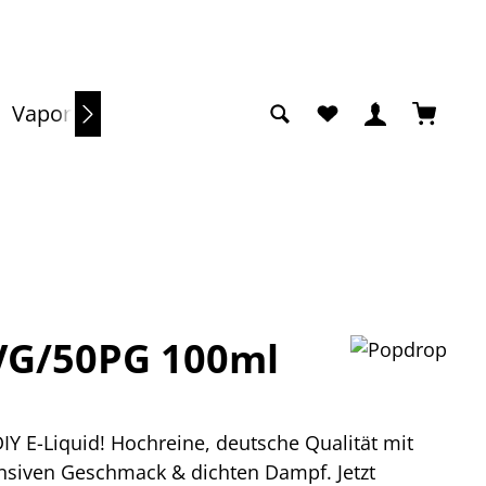
Du hast 0 Produkte a
Warenko
Vaporizer
Sale
VG/50PG 100ml
Y E-Liquid! Hochreine, deutsche Qualität mit
nsiven Geschmack & dichten Dampf. Jetzt