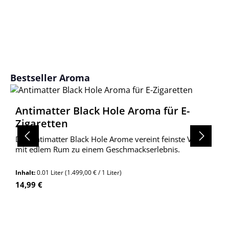
Produktgalerie überspringen
Bestseller Aroma
Antimatter Black Hole Aroma für E-
Zigaretten
Das Antimatter Black Hole Arome vereint feinste Vanille
mit edlem Rum zu einem Geschmackserlebnis.
Inhalt:
0.01 Liter
(1.499,00 € / 1 Liter)
Regulärer Preis:
14,99 €