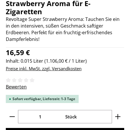
Strawberry Aroma für E-
Zigaretten
Revoltage Super Strawberry Aroma: Tauchen Sie ein
in den intensiven, süßen Geschmack saftiger
Erdbeeren. Perfekt für ein fruchtig-erfrischendes
Dampferlebnis!
Regulärer Preis:
16,59 €
Inhalt:
0.015 Liter
(1.106,00 € / 1 Liter)
Preise inkl. MwSt. zzgl. Versandkosten
Durchschnittliche Bewertung von 0 von 5 Sternen
Bewerten
Sofort verfügbar, Lieferzeit: 1-3 Tage
Produkt Anzahl: Gib den gewünschten Wert ein ode
Stück